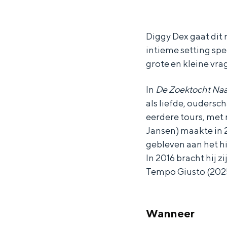
i
i
g
Waddenkust
g
g
y
Natuurgebieden
g
g
D
Diggy Dex gaat dit 
intieme setting spe
y
y
e
grote en kleine vra
WAT TE DOEN
D
D
x
e
e
-
In
De Zoektocht Naa
x
x
D
als liefde, oudersc
-
-
e
eerdere tours, met
Jansen) maakte in 2
D
D
Z
gebleven aan het h
e
e
o
In 2016 bracht hij 
Z
Z
e
Tempo Giusto (2025
o
o
k
e
e
t
Overnachten was nog nooit zo leuk
Wanneer
k
k
o