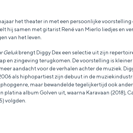
najaar het theater in met een persoonlijke voorstelling 
elt hij samen met gitarist René van Mierlo liedjes en ve
gen van het leven.
r Geluk
brengt Diggy Dex een selectie uit zijn repertoi
hap en zingeving terugkomen. De voorstelling is kleiner
 meer aandacht voor de verhalen achter de muziek. Di
006 als hiphopartiest zijn debuut in de muziekindustrie.
iphopgenre, maar bewandelde tegelijkertijd ook ande
zijn platina album Golven uit, waarna Karavaan (2018), C
) volgden.
Bijzonder overnachten
. Van slapen in een voormalige graanzolder van een molen tot overnach