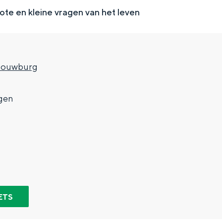
ote en kleine vragen van het leven
houwburg
gen
Top 10 bezienswaardighed
allend dicht bij elkaar. De levendigheid van de stad, de stilte van ee
ETS