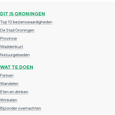
g
g
c
DIT IS GRONINGEN
e
e
h
Top 10 bezienswaardigheden
t
e
De Stad Groningen
a
n
Provincie
a
S
Waddenkust
l
e
Natuurgebieden
:
i
N
t
WAT TE DOEN
e
e
Fietsen
d
Wandelen
e
Eten en drinken
r
Winkelen
l
Bijzonder overnachten
a