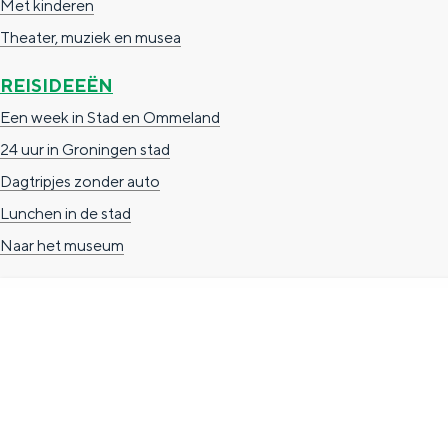
Met kinderen
n
Theater, muziek en musea
d
REISIDEEËN
s
Een week in Stad en Ommeland
24 uur in Groningen stad
Dagtripjes zonder auto
Lunchen in de stad
Naar het museum
TOERISTISCHE INFORMATIE
Groningen Store