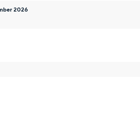
ember 2026
and
n stad