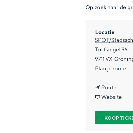
g
Op zoek naar de gr
e
DIT IS GRONINGEN
Locatie
SPOT/Stadssc
Turfsingel 86
9711 VX
Gronin
n
Plan je route
a
n
a
Route
a
v
r
Website
In Groningen ligt het allemaal opv
a
a
D
eeuwenoud verleden.
r
n
i
KOOP TICK
Stad
D
D
g
Provincie