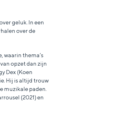
over geluk. In een
rhalen over de
re, waarin thema’s
 van opzet dan zijn
ggy Dex (Koen
 Hij is altijd trouw
re muzikale paden.
arrousel (2021) en
ten in een iglo van stro: Groningen biedt voor ieder wat wils.