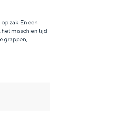
 op zak. En een
 het misschien tijd
pe grappen,
ten in een iglo van stro: Groningen biedt voor ieder wat wils.