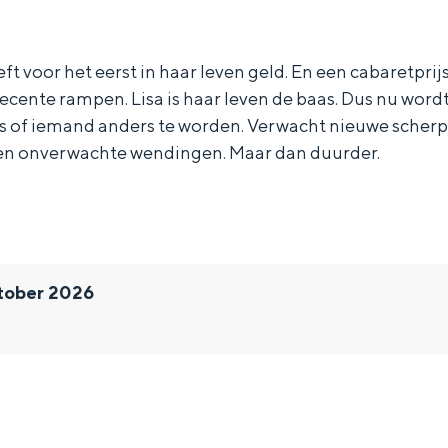
t voor het eerst in haar leven geld. En een cabaretprijs
ecente rampen. Lisa is haar leven de baas. Dus nu wordt
ts of iemand anders te worden. Verwacht nieuwe scher
s en onverwachte wendingen. Maar dan duurder.
tober 2026
Bijzonder overnachten
. Van slapen in een voormalige graanzolder van een molen tot overnach