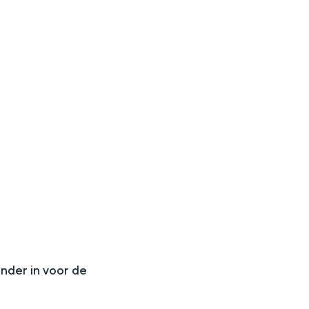
aan de Waddenzee, midden in het groen of bij een schattig
N
onder in voor de