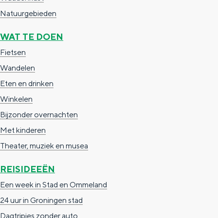
g
g
c
Natuurgebieden
e
e
h
WAT TE DOEN
t
e
Fietsen
a
n
Wandelen
a
S
Eten en drinken
l
e
Winkelen
:
i
Bijzonder overnachten
N
t
Met kinderen
e
e
Theater, muziek en musea
d
e
REISIDEEËN
r
Een week in Stad en Ommeland
l
24 uur in Groningen stad
a
Dagtripjes zonder auto