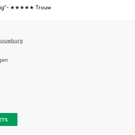
pig"- ★★★★★ Trouw
houwburg
gen
Top 10 bezienswaardighed
allend dicht bij elkaar. De levendigheid van de stad, de stilte van ee
ETS