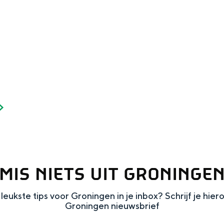
Dagtripjes zonder auto
veranderlijke landschap. Binen een mum van tijd sta je vanuit de stad 
MIS NIETS UIT GRONINGE
leukste tips voor Groningen in je inbox? Schrijf je hier
Groningen nieuwsbrief