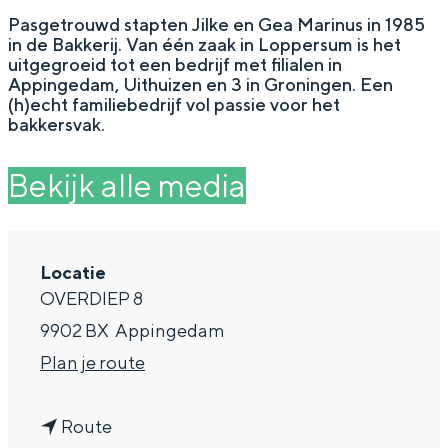
g
Wat ga jij doen?
Pasgetrouwd stapten Jilke en Gea Marinus in 1985
in de Bakkerij. Van één zaak in Loppersum is het
e
Zomerwandelingen in Groningen
uitgegroeid tot een bedrijf met filialen in
Appingedam, Uithuizen en 3 in Groningen. Een
Zwemplekken
(h)echt familiebedrijf vol passie voor het
bakkersvak.
DIT IS GRONINGEN
Bekijk alle media
Locatie
OVERDIEP 8
9902 BX
Appingedam
n
Plan je route
a
Top 10
bezienswaardigheden
n
a
Route