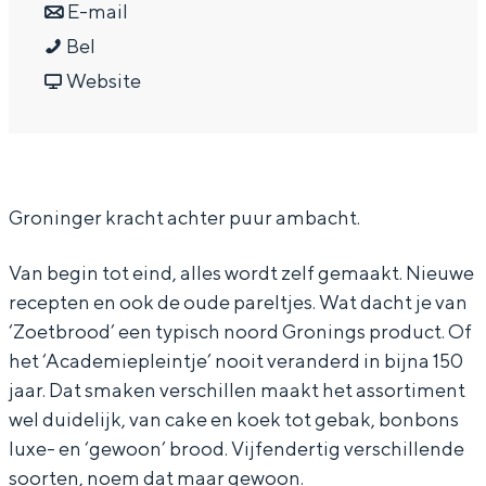
a
n
r
E-mail
In Groningen ligt het allemaal opvallend
dicht bij elkaar. De levendigheid van de
B
a
a
B
Bel
stad, de stilte van een hofje, de
a
r
a
v
a
Website
weidsheid van het ommeland en de
k
B
r
a
k
sporen van een eeuwenoud verleden.
k
a
B
n
k
Stad
e
k
a
B
e
Provincie
Groninger kracht achter puur ambacht.
r
k
k
a
r
Waddenkust
i
e
k
k
i
Natuurgebieden
Van begin tot eind, alles wordt zelf gemaakt. Nieuwe
j
r
e
k
j
recepten en ook de oude pareltjes. Wat dacht je van
M
i
r
e
M
‘Zoetbrood’ een typisch noord Gronings product. Of
WAT TE DOEN
a
j
i
r
a
het ‘Academiepleintje’ nooit veranderd in bijna 150
jaar. Dat smaken verschillen maakt het assortiment
r
M
j
i
r
wel duidelijk, van cake en koek tot gebak, bonbons
i
a
M
j
i
luxe- en ‘gewoon’ brood. Vijfendertig verschillende
n
r
a
M
n
soorten, noem dat maar gewoon.