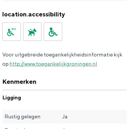
a
n
a
location.accessibility
S
l
e
:
i
N
t
e
e
Voor uitgebreide toegankelijkheidsinformatie kijk
d
op
http://www.toegankelijkgroningen.nl
e
r
Kenmerken
l
a
Ligging
n
d
Rustig gelegen
Ja
s