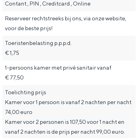
Contant , PIN , Creditcard , Online
e
h
S
r
e
i
Reserveer rechtstreeks bij ons, via onze website,
t
E
e
voor de beste prijs!
a
n
z
Toeristenbelasting p.p.p.d.
a
g
u
€ 1,75
l
l
r
H
i
d
1-persoons kamer met privé sanitair vanaf
u
s
e
€ 77,50
i
h
u
Toelichting prijs
d
p
t
Kamer voor 1 persoon is vanaf 2 nachten per nacht
i
a
s
74,00 euro
g
g
c
Kamer voor 2 personen is 107,50 voor 1 nacht en
e
e
h
vanaf 2 nachten is de prijs per nacht 99,00 euro.
t
e