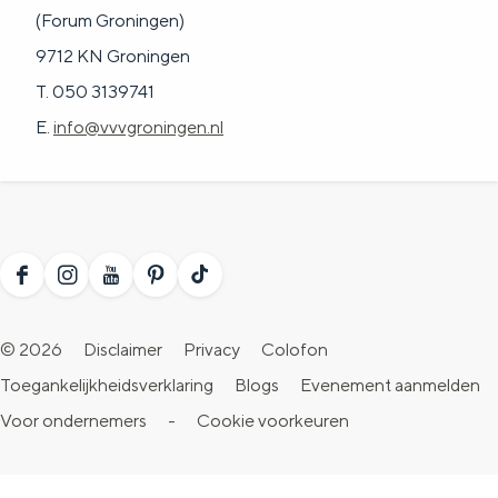
(Forum Groningen)
9712 KN Groningen
T. 050 3139741
E.
info@vvvgroningen.nl
F
I
Y
P
T
a
n
o
i
i
© 2026
Disclaimer
Privacy
Colofon
c
s
u
n
k
Toegankelijkheidsverklaring
Blogs
Evenement aanmelden
e
t
T
t
T
Voor ondernemers
-
Cookie voorkeuren
b
a
u
e
o
o
g
b
r
k