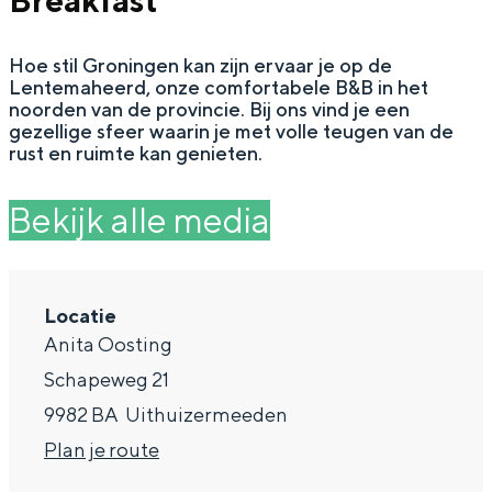
Breakfast
g
Wat ga jij doen?
e
Hoe stil Groningen kan zijn ervaar je op de
Zomerwandelingen in Groningen
Lentemaheerd, onze comfortabele B&B in het
Zwemplekken
noorden van de provincie. Bij ons vind je een
gezellige sfeer waarin je met volle teugen van de
rust en ruimte kan genieten.
DIT IS GRONINGEN
Bekijk alle media
Locatie
Anita Oosting
Schapeweg 21
9982 BA
Uithuizermeeden
Top 10
n
Plan je route
bezienswaardigheden
a