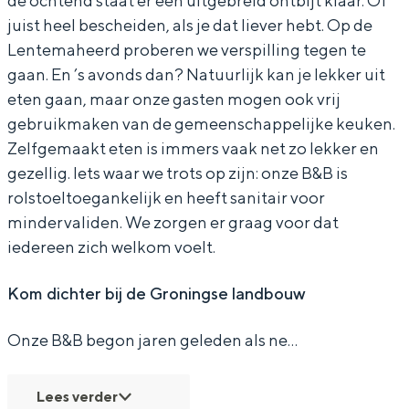
de ochtend staat er een uitgebreid ontbijt klaar. Of
B
r
e
e
B
juist heel bescheiden, als je dat liever hebt. Op de
e
e
L
Lentemaheerd proberen we verspilling tegen te
e
d
r
e
e
n
e
e
gaan. En ’s avonds dan? Natuurlijk kan je lekker uit
d
B
d
r
d
t
r
n
eten gaan, maar onze gasten mogen ook vrij
Bijzonder overnachten
&
e
B
d
&
e
d
t
gebruikmaken van de gemeenschappelijke keuken.
B
d
e
B
B
Overnachten was nog nooit zo leuk. Van
m
B
e
Zelfgemaakt eten is immers vaak net zo lekker en
slapen in een voormalige graanzolder
r
&
d
e
r
a
e
m
gezellig. Iets waar we trots op zijn: onze B&B is
van een molen tot overnachten in een
rolstoeltoegankelijk en heeft sanitair voor
e
B
&
d
e
h
d
a
iglo van stro: Groningen biedt voor ieder
wat wils.
mindervaliden. We zorgen er graag voor dat
a
r
B
&
a
e
&
h
iedereen zich welkom voelt.
k
e
r
B
k
e
B
e
Fietsen
f
a
e
r
f
r
r
e
Wandelen
Kom dichter bij de Groningse landbouw
a
k
a
e
a
d
e
r
Eten & drinken
Onze B&B begon jaren geleden als ne…
s
f
k
a
s
B
a
d
Winkelen
t
a
f
k
t
e
k
B
Overnachten
Lees verder
s
a
f
d
f
e