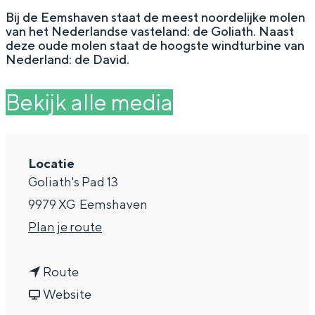
g
Wat ga jij doen?
Bij de Eemshaven staat de meest noordelijke molen
van het Nederlandse vasteland: de Goliath. Naast
e
Zomerwandelingen in Groningen
deze oude molen staat de hoogste windturbine van
Nederland: de David.
Zwemplekken
Bekijk alle media
DIT IS GRONINGEN
Locatie
Goliath's Pad 13
9979 XG
Eemshaven
n
Plan je route
a
n
a
Route
Top 10
a
v
r
Website
bezienswaardigheden