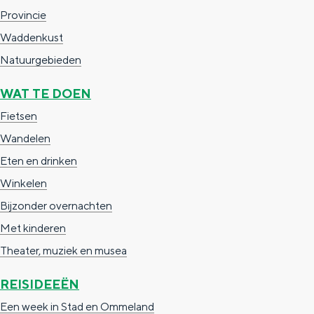
e
h
S
Provincie
r
e
i
Waddenkust
t
E
e
Natuurgebieden
a
n
z
WAT TE DOEN
a
g
u
Fietsen
l
l
r
Wandelen
H
i
d
Eten en drinken
u
s
e
Winkelen
i
h
u
Bijzonder overnachten
d
p
t
Met kinderen
i
a
s
Theater, muziek en musea
g
g
c
e
e
h
REISIDEEËN
t
e
Een week in Stad en Ommeland