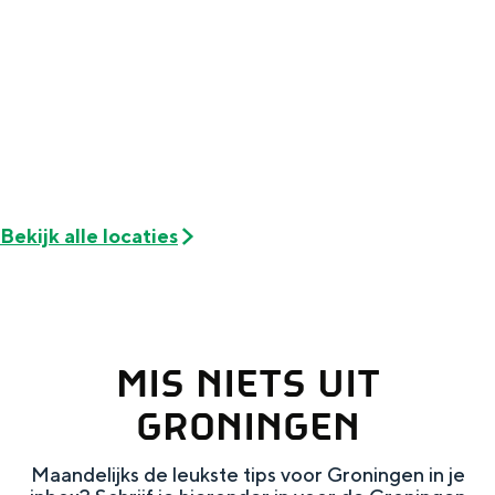
Met kinderen
Theater, muziek en musea
REISIDEEËN
Een week in Stad en Ommeland
Een dag op pad in Groningen stad
Bekijk alle locaties
MIS NIETS UIT
GRONINGEN
Dagtripjes zonder auto
Maandelijks de leukste tips voor Groningen in je