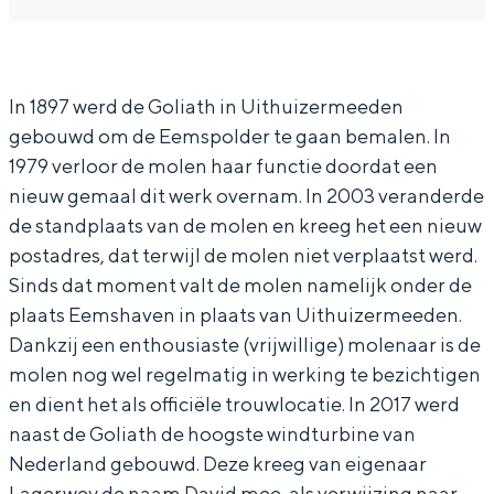
a
a
D
In Groningen ligt het allemaal opvallend
r
n
a
dicht bij elkaar. De levendigheid van de
stad, de stilte van een hofje, de
D
D
v
weidsheid van het ommeland en de
In 1897 werd de Goliath in Uithuizermeeden
a
a
i
sporen van een eeuwenoud verleden.
gebouwd om de Eemspolder te gaan bemalen. In
v
v
d
Stad
1979 verloor de molen haar functie doordat een
i
i
&
nieuw gemaal dit werk overnam. In 2003 veranderde
Provincie
d
d
G
de standplaats van de molen en kreeg het een nieuw
Waddenkust
&
&
o
postadres, dat terwijl de molen niet verplaatst werd.
Natuurgebieden
G
G
l
Sinds dat moment valt de molen namelijk onder de
plaats Eemshaven in plaats van Uithuizermeeden.
o
o
i
Dankzij een enthousiaste (vrijwillige) molenaar is de
WAT TE DOEN
l
l
a
molen nog wel regelmatig in werking te bezichtigen
i
i
t
en dient het als officiële trouwlocatie. In 2017 werd
a
a
h
naast de Goliath de hoogste windturbine van
t
t
Nederland gebouwd. Deze kreeg van eigenaar
Lagerwey de naam David mee, als verwijzing naar