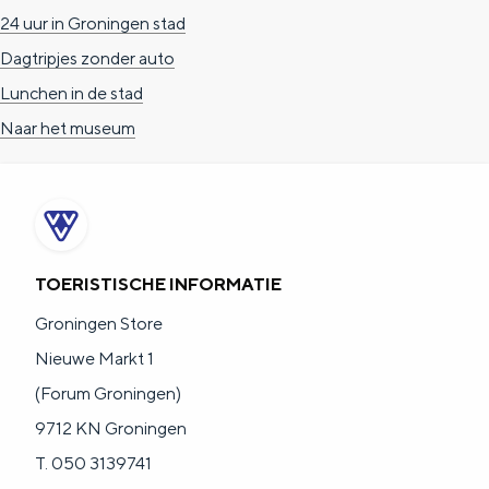
a
n
24 uur in Groningen stad
a
S
Dagtripjes zonder auto
l
e
Lunchen in de stad
:
i
Naar het museum
N
t
e
e
d
e
TOERISTISCHE INFORMATIE
r
Groningen Store
l
Nieuwe Markt 1
a
(Forum Groningen)
n
9712 KN Groningen
d
T. 050 3139741
s