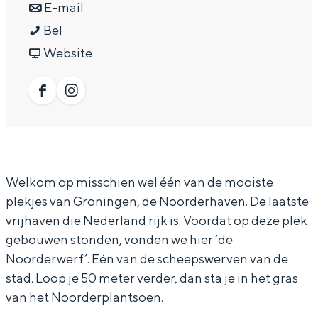
a
n
r
E-mail
In Groningen ligt het allemaal opvallend
dicht bij elkaar. De levendigheid van de
D
a
a
D
Bel
stad, de stilte van een hofje, de
o
r
a
v
o
Website
weidsheid van het ommeland en de
k
D
r
a
k
sporen van een eeuwenoud verleden.
j
o
D
n
j
F
I
Stad
a
k
o
D
a
a
n
Provincie
r
j
k
o
r
c
s
Waddenkust
d
a
j
k
d
e
t
Natuurgebieden
Welkom op misschien wel één van de mooiste
b
r
a
j
b
b
a
plekjes van Groningen, de Noorderhaven. De laatste
r
d
r
a
r
o
g
vrijhaven die Nederland rijk is. Voordat op deze plek
WAT TE DOEN
o
b
d
r
o
o
r
gebouwen stonden, vonden we hier ‘de
u
r
b
d
u
Noorderwerf’. Eén van de scheepswerven van de
k
a
stad. Loop je 50 meter verder, dan sta je in het gras
w
o
r
b
w
D
m
van het Noorderplantsoen.
/
u
o
r
/
o
D