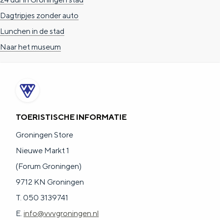
e
h
S
Dagtripjes zonder auto
r
e
i
Lunchen in de stad
t
E
e
Naar het museum
a
n
z
a
g
u
l
l
r
H
i
d
u
s
e
TOERISTISCHE INFORMATIE
i
h
u
Groningen Store
d
p
t
Nieuwe Markt 1
i
a
s
(Forum Groningen)
g
g
c
9712 KN Groningen
e
e
h
T. 050 3139741
t
e
E.
info@vvvgroningen.nl