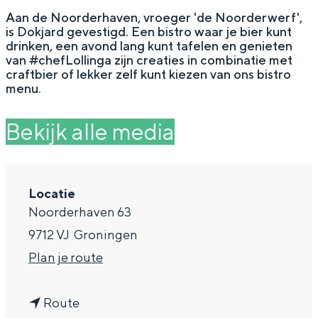
g
Wat ga jij doen?
Aan de Noorderhaven, vroeger 'de Noorderwerf',
is Dokjard gevestigd. Een bistro waar je bier kunt
e
Zomerwandelingen in Groningen
drinken, een avond lang kunt tafelen en genieten
van #chefLollinga zijn creaties in combinatie met
Zwemplekken
craftbier of lekker zelf kunt kiezen van ons bistro
menu.
DIT IS GRONINGEN
Bekijk alle media
Locatie
Noorderhaven 63
9712 VJ
Groningen
n
Plan je route
a
Top 10
bezienswaardigheden
n
a
Route