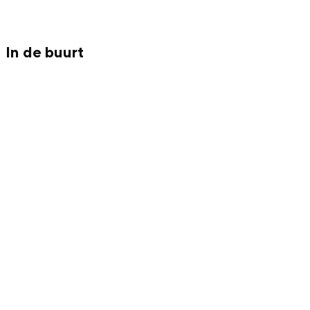
Met kinderen
Theater, muziek en musea
In de buurt
REISIDEEËN
Een week in Stad en Ommeland
Een dag op pad in Groningen stad
Dagtripjes zonder auto