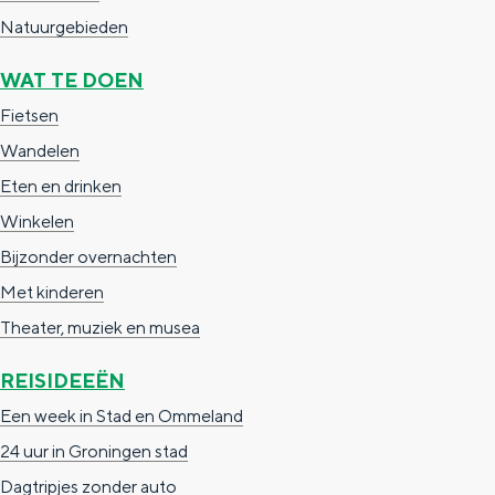
a
n
Natuurgebieden
a
S
WAT TE DOEN
l
e
Fietsen
:
i
Wandelen
N
t
Eten en drinken
e
e
Winkelen
d
Bijzonder overnachten
e
Met kinderen
r
Theater, muziek en musea
l
a
REISIDEEËN
n
Een week in Stad en Ommeland
d
24 uur in Groningen stad
s
Dagtripjes zonder auto