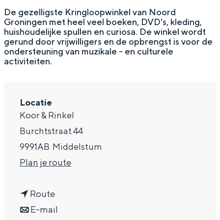
g
Wat ga jij doen?
De gezelligste Kringloopwinkel van Noord
Groningen met heel veel boeken, DVD's, kleding,
e
Zomerwandelingen in Groningen
huishoudelijke spullen en curiosa. De winkel wordt
gerund door vrijwilligers en de opbrengst is voor de
Zwemplekken
ondersteuning van muzikale - en culturele
activiteiten.
DIT IS GRONINGEN
Locatie
Koor & Rinkel
Burchtstraat 44
9991AB
Middelstum
n
Plan je route
a
n
a
Route
Top 10
bezienswaardigheden
a
n
r
E-mail