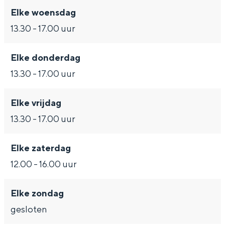
l
Elke woensdag
13.30 - 17.00 uur
Bijzonder overnachten
Elke donderdag
13.30 - 17.00 uur
Overnachten was nog nooit zo leuk. Van
slapen in een voormalige graanzolder
van een molen tot overnachten in een
Elke vrijdag
iglo van stro: Groningen biedt voor ieder
13.30 - 17.00 uur
wat wils.
Fietsen
Elke zaterdag
Wandelen
12.00 - 16.00 uur
Eten & drinken
Elke zondag
Winkelen
gesloten
Overnachten