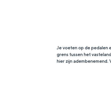
g
e
DIT IS GRONINGEN
Je voeten op de pedalen en 
grens tussen het vastelan
hier zijn adembenemend. V
In Groningen ligt het allemaal opv
eeuwenoud verleden.
Stad
Provincie