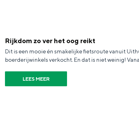
Waddenkust
Natuurgebieden
Rijkdom zo ver het oog reikt
WAT TE DOEN
Dit is een mooie én smakelijke fietsroute vanuit Uit
boerderijwinkels verkocht. En dat is niet weinig! Van
LEES MEER
Overnachten was nog nooit zo leuk