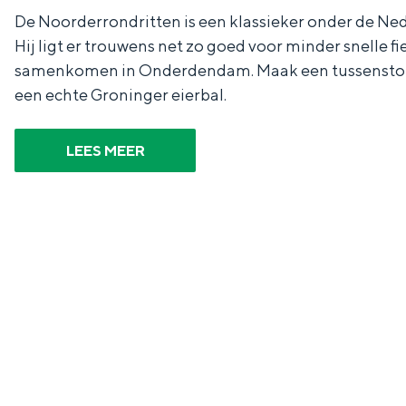
De Noorderrondritten is een klassieker onder de Nede
n
Hij ligt er trouwens net zo goed voor minder snelle fi
d
samenkomen in Onderdendam. Maak een tussenstop in
s
een echte Groninger eierbal.
LEES MEER