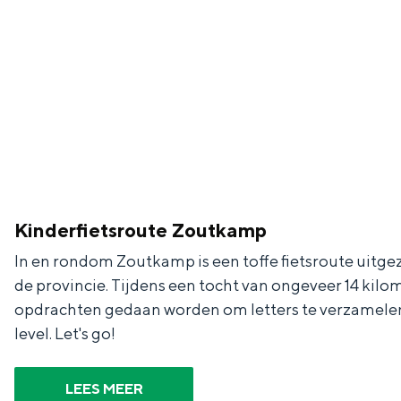
De rijkdom van Groningen is haar 
wierdedorp.
Lunchen in de stad
Kinderfietsroute Zoutkamp
Naar het museum
In en rondom Zoutkamp is een toffe fietsroute uitge
de provincie. Tijdens een tocht van ongeveer 14 ki
opdrachten gedaan worden om letters te verzamele
S
n
nl
level. Let's go!
e
l
Nederlands
l
G
G
English
en
Deutsch
de
LEES MEER
e
o
e