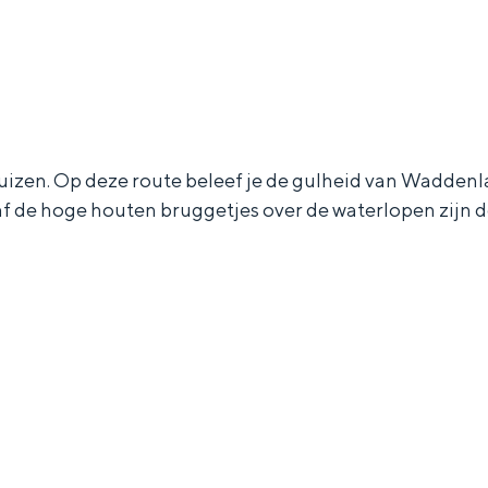
huizen. Op deze route beleef je de gulheid van Waddenla
af de hoge houten bruggetjes over de waterlopen zijn de
Bijzonder overnachten
. Van slapen in een voormalige graanzolder van een molen tot overnach