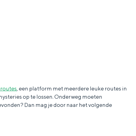
aan de Waddenzee, midden in het groen of bij een schattig
sroutes
, een platform met meerdere leuke routes in
 mysteries op te lossen. Onderweg moeten
evonden? Dan mag je door naar het volgende