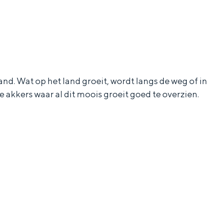
nd. Wat op het land groeit, wordt langs de weg of in
 akkers waar al dit moois groeit goed te overzien.
ten in een iglo van stro: Groningen biedt voor ieder wat wils.