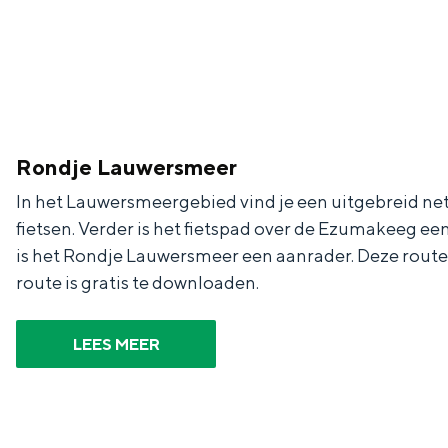
Fietsen
Wandelen
Eten & drinken
Winkelen
Overnachten
Rondje Lauwersmeer
Met kinderen
In het Lauwersmeergebied vind je een uitgebreid net
Theater, muziek en musea
fietsen. Verder is het fietspad over de Ezumakeeg ee
is het Rondje Lauwersmeer een aanrader. Deze route 
REISIDEEËN
route is gratis te downloaden.
Een week in Stad en Ommel
Een dag op pad in Groninge
LEES MEER