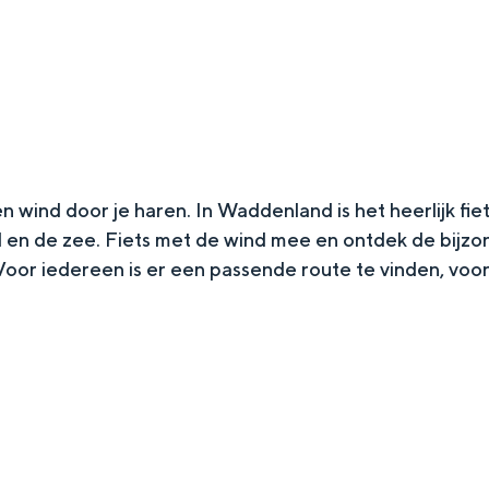
wind door je haren. In Waddenland is het heerlijk fiets
d en de zee. Fiets met de wind mee en ontdek de bijzon
oor iedereen is er een passende route te vinden, voor
Top 10 bezienswaardighed
allend dicht bij elkaar. De levendigheid van de stad, de stilte van ee