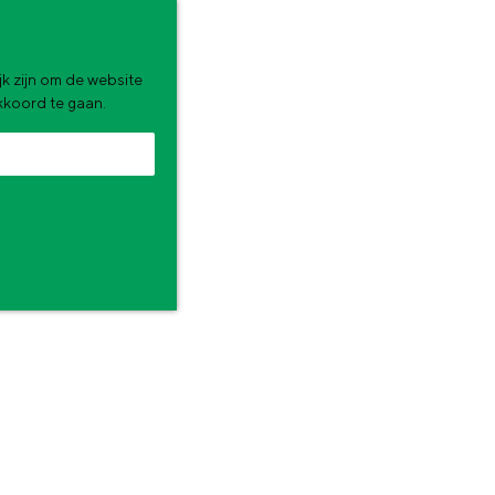
k zijn om de website
akkoord te gaan.
zomervakantie. Wat ga jij doen?