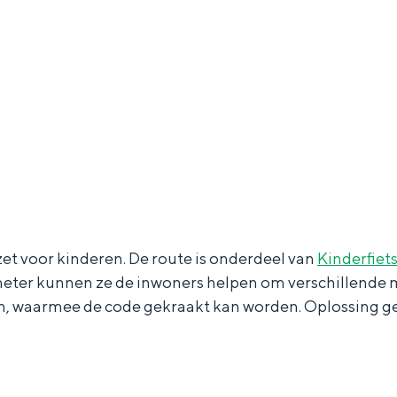
Dagtripjes zonder auto
veranderlijke landschap. Binen een mum van tijd sta je vanuit de stad 
zet voor kinderen. De route is onderdeel van
Kinderfiet
lometer kunnen ze de inwoners helpen om verschillende
n, waarmee de code gekraakt kan worden. Oplossing g