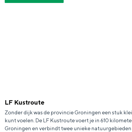
c
t
h
t
o
e
e
t
n
e
h
S
r
e
i
t
E
e
a
n
z
a
g
u
l
l
r
H
i
d
LF Kustroute
u
s
e
i
h
u
Zonder dijk was de provincie Groningen een stuk kle
kunt voelen. De LF Kustroute voert je in 610 kilomet
d
p
t
Groningen en verbindt twee unieke natuurgebieden 
i
a
s