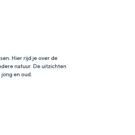
en. Hier rijd je over de
dere natuur. De uitzichten
 jong en oud.
en
n hofje, de weidsheid van het ommeland en de sporen van een