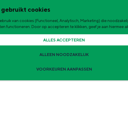
 gebruikt cookies
bruik van cookies (Functioneel, Analytisch, Marketing) die noodzakelij
de stad
FIETSEN IN WADDENLAND
aten functioneren. Door op accepteren te klikken, geef je aan hiermee 
ALLES ACCEPTEREN
ALLEEN NOODZAKELIJK
VOORKEUREN AANPASSEN
Zomervakantie tips
 zijn de leukste uitjes voor kinderen in Stad en Ommeland voor deze 
ingen