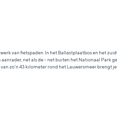
werk van fietspaden. In het Ballastplaatbos en het zui
n aanrader, net als de – net buiten het Nationaal Park 
van zo’n 43 kilometer rond het Lauwersmeer brengt je 
and
n stad