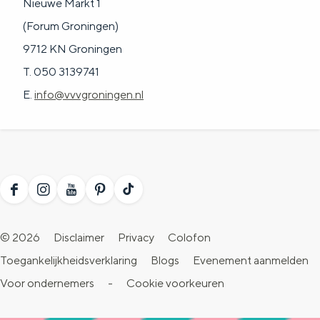
Met kinderen
Nieuwe Markt 1
(Forum Groningen)
Theater, muziek en musea
9712 KN Groningen
T. 050 3139741
REISIDEEËN
E.
info@vvvgroningen.nl
Een week in Stad en Ommeland
Een dag op pad in Groningen stad
F
I
Y
P
T
a
n
o
i
i
© 2026
Disclaimer
Privacy
Colofon
c
s
u
n
k
Toegankelijkheidsverklaring
Blogs
Evenement aanmelden
e
t
T
t
T
Voor ondernemers
-
Cookie voorkeuren
b
a
u
e
o
Dagtripjes zonder auto
o
g
b
r
k