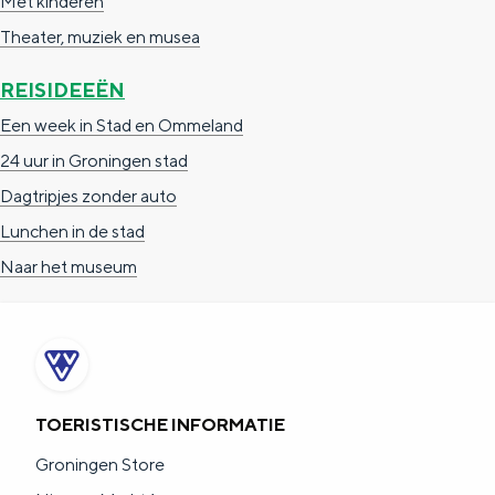
Met kinderen
Theater, muziek en musea
REISIDEEËN
Bijzonder overnachten
Een week in Stad en Ommeland
24 uur in Groningen stad
Overnachten was nog nooit zo leuk. Van
slapen in een voormalige graanzolder
Dagtripjes zonder auto
van een molen tot overnachten in een
Lunchen in de stad
iglo van stro: Groningen biedt voor ieder
wat wils.
Naar het museum
Fietsen
Wandelen
Eten & drinken
TOERISTISCHE INFORMATIE
Winkelen
Overnachten
Groningen Store