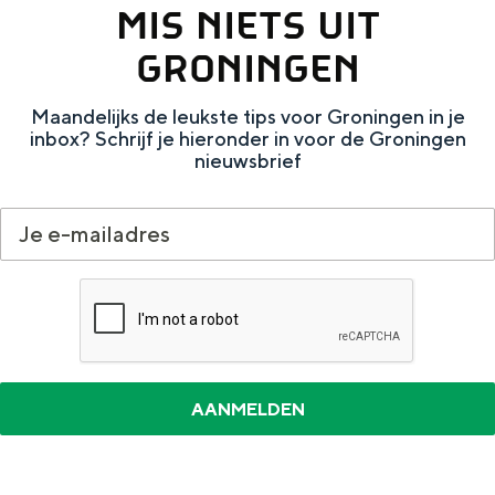
MIS NIETS UIT
g
Wat ga jij doen?
e
GRONINGEN
Zomerwandelingen in Groningen
Zwemplekken
Maandelijks de leukste tips voor Groningen in je
inbox? Schrijf je hieronder in voor de Groningen
nieuwsbrief
DIT IS GRONINGEN
Top 10
bezienswaardigheden