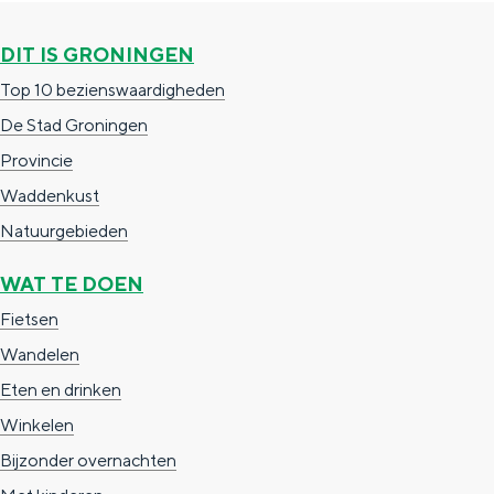
In Groningen ligt het allemaal opvallend
dicht bij elkaar. De levendigheid van de
DIT IS GRONINGEN
stad, de stilte van een hofje, de
Top 10 bezienswaardigheden
weidsheid van het ommeland en de
sporen van een eeuwenoud verleden.
De Stad Groningen
Provincie
Stad
Waddenkust
Provincie
Natuurgebieden
Waddenkust
Natuurgebieden
WAT TE DOEN
Fietsen
WAT TE DOEN
Wandelen
Eten en drinken
Winkelen
Bijzonder overnachten