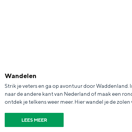
De rijkdom van Groningen is haar 
wierdedorp.
Lunchen in de stad
Wandelen
Naar het museum
Strik je veters en ga op avontuur door Waddenland. In
naar de andere kant van Nederland of maak een ron
ontdek je telkens weer meer. Hier wandel je de zolen
S
n
nl
e
l
Nederlands
LEES MEER
l
G
G
English
en
Deutsch
de
e
o
e