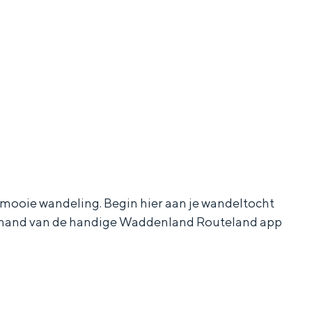
aan de Waddenzee, midden in het groen of bij een schattig
en mooie wandeling. Begin hier aan je wandeltocht
de hand van de handige Waddenland Routeland app