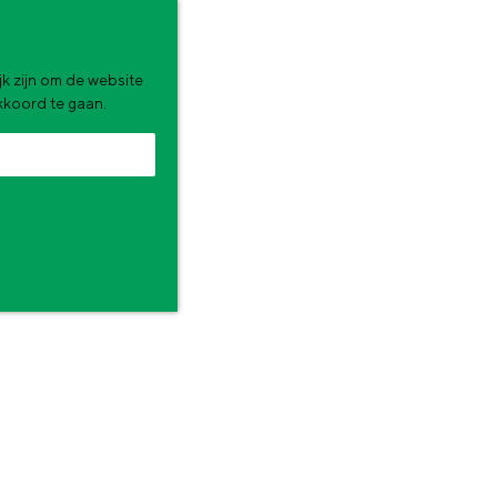
k zijn om de website
akkoord te gaan.
zomervakantie. Wat ga jij doen?