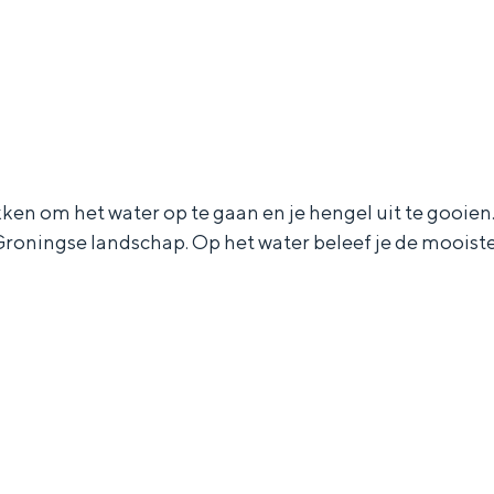
ken om het water op te gaan en je hengel uit te gooi
oningse landschap. Op het water beleef je de mooiste
Bijzonder overnachten
. Van slapen in een voormalige graanzolder van een molen tot overnach