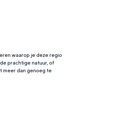
eren waarop je deze regio
de prachtige natuur, of
lt meer dan genoeg te
en
n hofje, de weidsheid van het ommeland en de sporen van een