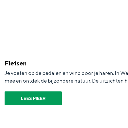
Fietsen
Wandelen
Eten & drinken
Winkelen
Overnachten
Met kinderen
Theater, muziek en musea
Fietsen
Je voeten op de pedalen en wind door je haren. In Wadd
REISIDEEËN
mee en ontdek de bijzondere natuur. De uitzichten h
Een week in Stad en Ommel
Een dag op pad in Groninge
LEES MEER