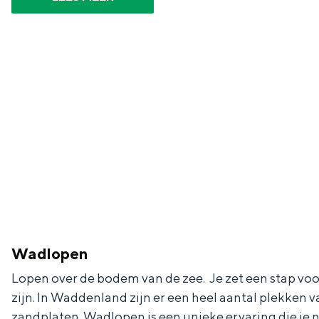
g
g
c
e
e
h
t
e
a
n
a
S
l
e
:
i
N
t
e
e
d
e
Wadlopen
r
Lopen over de bodem van de zee. Je zet een stap voorui
l
zijn. In Waddenland zijn er een heel aantal plekken v
a
zandplaten. Wadlopen is een unieke ervaring die je 