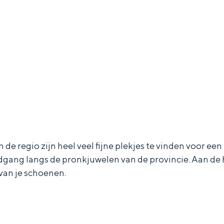
Dagtripjes zonder auto
veranderlijke landschap. Binen een mum van tijd sta je vanuit de stad 
 de regio zijn heel veel fijne plekjes te vinden voor e
dgang langs de pronkjuwelen van de provincie. Aan 
 van je schoenen.