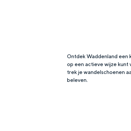
g
e
DIT IS GRONINGEN
Ontdek Waddenland een kee
op een actieve wijze kunt 
trek je wandelschoenen aa
beleven.
In Groningen ligt het allemaal opv
eeuwenoud verleden.
Stad
Provincie