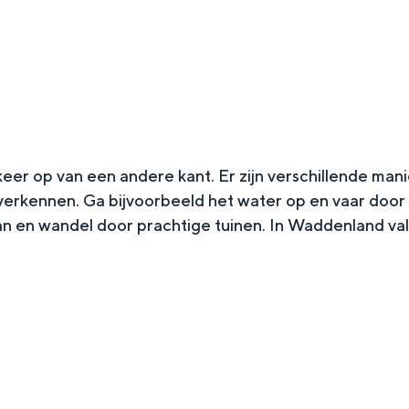
r op van een andere kant. Er zijn verschillende mani
verkennen. Ga bijvoorbeeld het water op en vaar door 
n en wandel door prachtige tuinen. In Waddenland va
Top 10 bezienswaardighed
allend dicht bij elkaar. De levendigheid van de stad, de stilte van ee