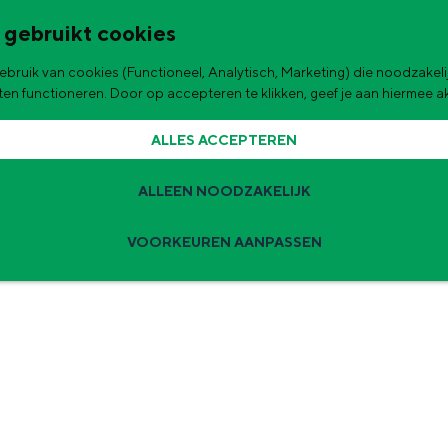
 gebruikt cookies
bruik van cookies (Functioneel, Analytisch, Marketing) die noodzakelij
de stad
ACTIEF IN WADDENLAND
aten functioneren. Door op accepteren te klikken, geef je aan hiermee 
ALLES ACCEPTEREN
ALLEEN NOODZAKELIJK
VOORKEUREN AANPASSEN
Zomervakantie tips
 zijn de leukste uitjes voor kinderen in Stad en Ommeland voor deze 
ingen