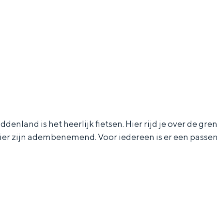
enland is het heerlijk fietsen. Hier rijd je over de gre
ier zijn adembenemend. Voor iedereen is er een passend
and
n stad