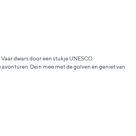
en. Vaar dwars door een stukje UNESCO
 avonturen. Dein mee met de golven en geniet van
ten in een iglo van stro: Groningen biedt voor ieder wat wils.