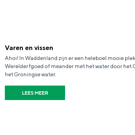
Waddenkust
Natuurgebieden
WAT TE DOEN
Varen en vissen
Ahoi! In Waddenland zijn er een heleboel mooie plek
Werelderfgoed of meander met het water door het Gr
het Groningse water.​
LEES MEER
Overnachten was nog nooit zo leuk