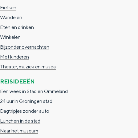
a
n
Fietsen
a
S
Wandelen
l
e
Eten en drinken
:
i
Winkelen
N
t
Bijzonder overnachten
e
e
Met kinderen
d
Theater, muziek en musea
e
REISIDEEËN
r
Een week in Stad en Ommeland
l
24 uur in Groningen stad
a
Dagtripjes zonder auto
n
Lunchen in de stad
d
Naar het museum
s