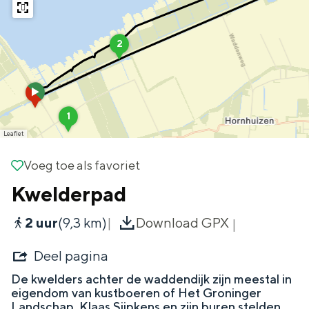
g
Wat ga jij doen?
e
W
Zomerwandelingen in Groningen
2
i
n
Zwemplekken
d
a
h
d
o
DIT IS GRONINGEN
E
d
e
1
e
r
k
Leaflet
n
e
d
s
e
s
Voeg toe als favoriet
Voeg toe als favoriet
n
k
Kwelderpad
o
o
2 uur
(9,3 km)
Download GPX
i
N
i
Deel pagina
e
u
Top 10
De kwelders achter de waddendijk zijn meestal in
w
bezienswaardigheden
eigendom van kustboeren of Het Groninger
O
Landschap. Klaas Sijpkens en zijn buren stelden