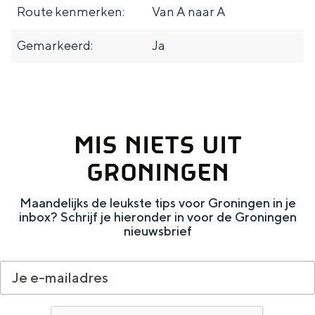
De rijkdom van Groningen is haar
Route kenmerken:
Van A naar A
u
veranderlijke landschap. Binen een mum
van tijd sta je vanuit de stad aan de
w
Gemarkeerd:
Ja
Waddenzee, midden in het groen of bij
O
een schattig wierdedorp.
n
Lunchen in de stad
r
Naar het museum
u
MIS NIETS UIT
s
GRONINGEN
S
n
nl
t
e
l
Nederlands
Maandelijks de leukste tips voor Groningen in je
l
G
G
English
en
Deutsch
de
inbox? Schrijf je hieronder in voor de Groningen
nieuwsbrief
e
o
e
c
t
h
t
o
e
e
t
n