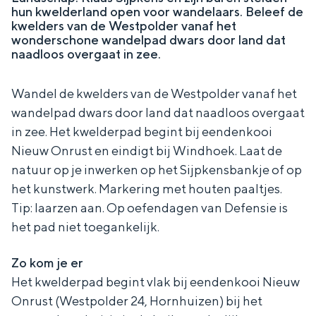
n
hun kwelderland open voor wandelaars. Beleef de
In Groningen ligt het allemaal opvallend
r
kwelders van de Westpolder vanaf het
u
dicht bij elkaar. De levendigheid van de
wonderschone wandelpad dwars door land dat
s
stad, de stilte van een hofje, de
t
naadloos overgaat in zee.
weidsheid van het ommeland en de
sporen van een eeuwenoud verleden.
Wandel de kwelders van de Westpolder vanaf het
Stad
wandelpad dwars door land dat naadloos overgaat
Provincie
in zee. Het kwelderpad begint bij eendenkooi
Nieuw Onrust en eindigt bij Windhoek. Laat de
Waddenkust
natuur op je inwerken op het Sijpkensbankje of op
Natuurgebieden
het kunstwerk. Markering met houten paaltjes.
Tip: laarzen aan. Op oefendagen van Defensie is
WAT TE DOEN
het pad niet toegankelijk.
Zo kom je er
Het kwelderpad begint vlak bij eendenkooi Nieuw
Onrust (Westpolder 24, Hornhuizen) bij het