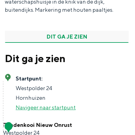
waterschapshuisje in de knik van de dijk,
buitendijks. Markering met houten paaltjes.
Bijzonder overnachten
DIT GA JE ZIEN
Overnachten was nog nooit zo leuk. Van
slapen in een voormalige graanzolder
Dit ga je zien
van een molen tot overnachten in een
iglo van stro: Groningen biedt voor ieder
wat wils.
Startpunt:
Fietsen
Westpolder 24
Wandelen
Hornhuizen
Eten & drinken
Navigeer naar startpunt
Winkelen
Eendenkooi Nieuw Onrust
1
Overnachten
Westpolder 24