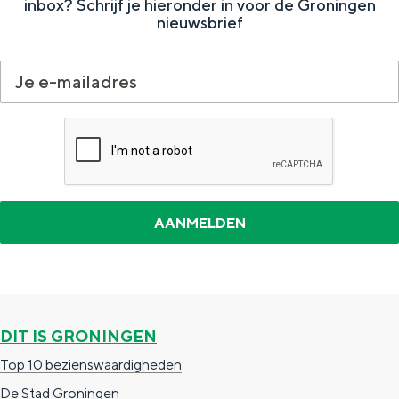
inbox? Schrijf je hieronder in voor de Groningen
e
h
S
nieuwsbrief
r
e
i
t
E
e
a
n
z
a
g
u
l
l
r
H
i
d
u
s
e
i
h
u
d
p
t
i
a
s
g
g
c
DIT IS GRONINGEN
e
e
h
Top 10 bezienswaardigheden
t
e
De Stad Groningen