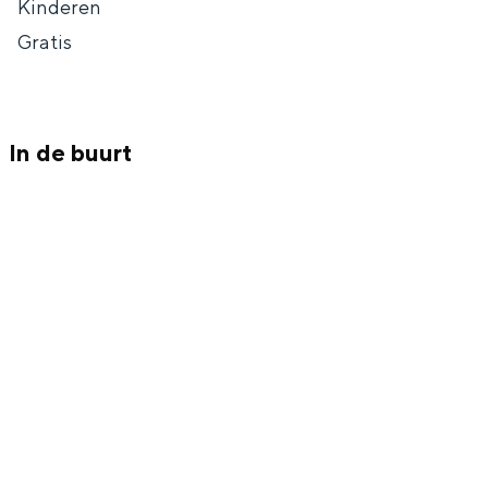
Met kinderen
Kinderen
Gratis
Theater, muziek en musea
REISIDEEËN
Een week in Stad en Ommeland
In de buurt
Een dag op pad in Groningen stad
Dagtripjes zonder auto