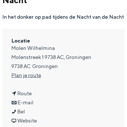
Nacht
g
Wat ga jij doen?
e
In het donker op pad tijdens de Nacht van de Nacht
Zomerwandelingen in Groningen
Zwemplekken
Locatie
DIT IS GRONINGEN
Molen Wilhelmina
Molenstreek 1 9738 AC, Groningen
9738 AC
Groningen
n
Plan je route
a
n
a
Route
a
n
r
E-mail
W
a
a
W
Bel
Top 10
bezienswaardigheden
a
r
a
v
a
Website