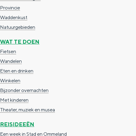
a
n
Provincie
a
S
Waddenkust
l
e
Natuurgebieden
:
i
WAT TE DOEN
N
t
Fietsen
e
e
Wandelen
d
Eten en drinken
e
Winkelen
r
Bijzonder overnachten
l
Met kinderen
a
Theater, muziek en musea
n
d
REISIDEEËN
s
Een week in Stad en Ommeland