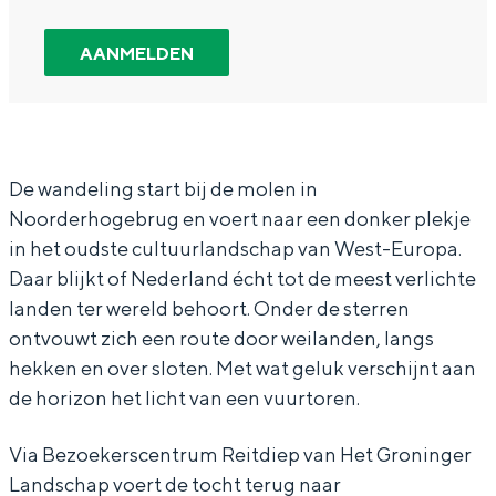
n
W
r
a
n
In Groningen ligt het allemaal opvallend
d
a
W
n
d
dicht bij elkaar. De levendigheid van de
AANMELDEN
stad, de stilte van een hofje, de
e
n
a
W
e
weidsheid van het ommeland en de
l
d
n
a
l
sporen van een eeuwenoud verleden.
i
e
d
n
i
Stad
n
l
e
d
n
De wandeling start bij de molen in
Provincie
Noorderhogebrug en voert naar een donker plekje
g
i
l
e
g
Waddenkust
in het oudste cultuurlandschap van West-Europa.
–
n
i
l
–
Natuurgebieden
Daar blijkt of Nederland écht tot de meest verlichte
N
g
n
i
N
landen ter wereld behoort. Onder de sterren
a
–
g
n
a
ontvouwt zich een route door weilanden, langs
WAT TE DOEN
c
N
–
g
c
hekken en over sloten. Met wat geluk verschijnt aan
de horizon het licht van een vuurtoren.
h
a
N
–
h
t
c
a
N
t
Via Bezoekerscentrum Reitdiep van Het Groninger
v
h
c
a
v
Landschap voert de tocht terug naar