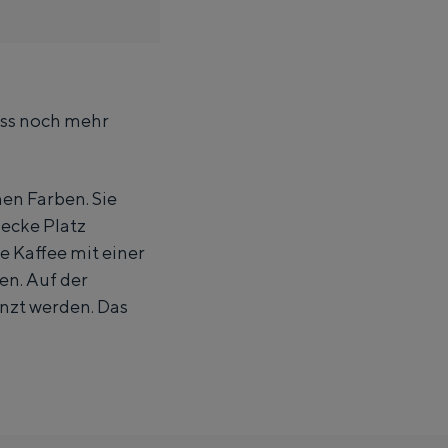
ass noch mehr
hen Farben. Sie
zecke Platz
e Kaffee mit einer
n. Auf der
änzt werden. Das
hle bis zur Übernachtung in einem Iglu aus Stroh: Groningen