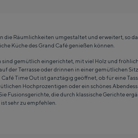
a
n
n
d
d
C
n die Räumlichkeiten umgestaltet und erweitert, so d
C
a
iche Küche des Grand Café genießen können.
a
f
f
é
sind gemütlich eingerichtet, mit viel Holz und fröhlic
é
T
auf der Terrasse oder drinnen in einer gemütlichen Sit
T
i
afé Time Out ist ganztägig geöffnet, ob für eine Tass
ütlichen Hochprozentigen oder ein schönes Abendesse
i
m
Sie Fusionsgerichte, die durch klassische Gerichte erg
m
e
 ist sehr zu empfehlen.
e
O
Besondere Übernachtung
O
u
u
t
 gemacht. Vom Schlafen in einem ehemaligen Getreidespeicher einer Mü
t