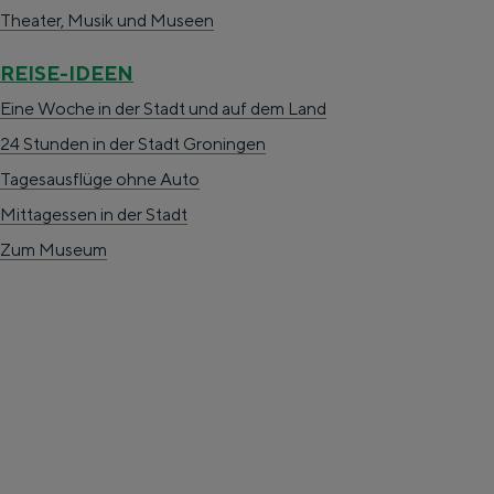
Theater, Musik und Museen
REISE-IDEEN
Eine Woche in der Stadt und auf dem Land
24 Stunden in der Stadt Groningen
Tagesausflüge ohne Auto
Mittagessen in der Stadt
Der Reichtum von Groningen ist seine
Knollendorf.
Zum Museum
Mittagessen in der Stadt
Zum Museum
S
d
de
p
e
Deutsch
r
G
G
English
en
Nederlands
nl