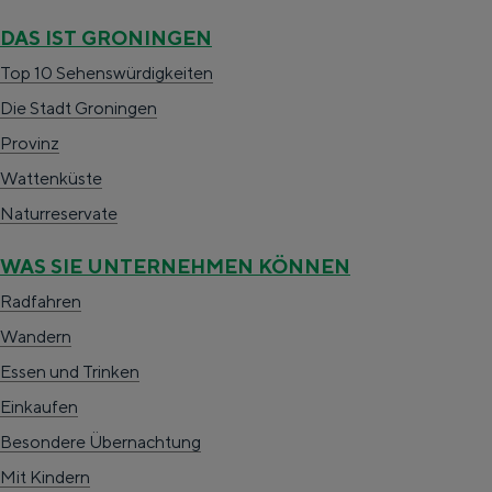
é
f
e
Radfahren
DAS IST GRONINGEN
T
é
O
Wandern
Top 10 Sehenswürdigkeiten
i
T
u
Die Stadt Groningen
Essen & Trinken
m
i
t
Provinz
Einkaufen
e
m
Wattenküste
Übernachtung
O
e
Naturreservate
Mit Kindern
u
O
Theater, Musik und Museen
WAS SIE UNTERNEHMEN KÖNNEN
t
u
Radfahren
t
REISE-IDEEN
Wandern
Eine Woche in der Stadt und au
Essen und Trinken
Ein Tag in der Stadt Groningen
Einkaufen
Besondere Übernachtung
Mit Kindern