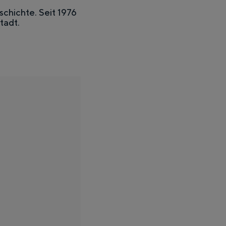
chichte. Seit 1976
tadt.
fs, die Weite der umliegenden Landschaft und die Spuren einer