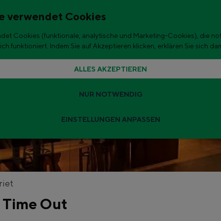
e verwendet Cookies
et Cookies (funktionale, analytische und Marketing-Cookies), die no
 in der Stadt
h funktioniert. Indem Sie auf Akzeptieren klicken, erklären Sie sich da
ALLES AKZEPTIEREN
NUR NOTWENDIG
EINSTELLUNGEN ANPASSEN
Tipps für den Sommerurlaub
r sind die schönsten Ausflugsziele für Kinder in der Stadt und im Um
t
riet
 Time Out
ngen