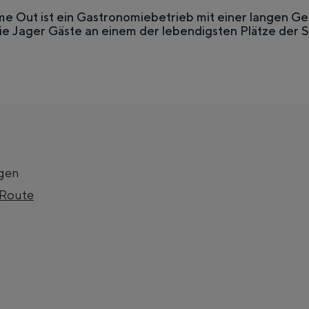
e Out ist ein Gastronomiebetrieb mit einer langen Ges
ie Jager Gäste an einem der lebendigsten Plätze der S
gen
z
 Route
Top 10 Sehenswürdigkeiten
u
m
 nah beieinander. Die Lebendigkeit der Stadt, die Stille eines Innenho
G
G
r
r
a