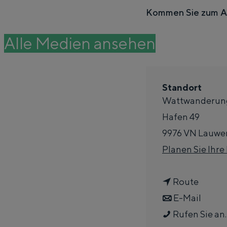
e
Kommen Sie zum Ang
n
DAS IST GRONINGEN
Alle Medien ansehen
Standort
Wattwanderun
Hafen 49
9976 VN
Lauwe
Planen Sie Ihre
In Groningen liegt alles bemerkenswert
Z
Route
alten Vergangenheit.
u
Z
E-Mail
Stadt
d
u
Rufen Sie an.
Provinz