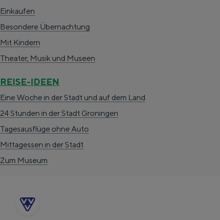
a
o
a
Einkaufen
c
t
n
Besondere Übernachtung
h
o
a
Mit Kindern
e
t
a
Theater, Musik und Museen
a
h
r
REISE-IDEEN
u
e
d
Eine Woche in der Stadt und auf dem Land
s
E
e
24 Stunden in der Stadt Groningen
w
n
N
Tagesausflüge ohne Auto
ä
g
e
Mittagessen in der Stadt
h
l
d
Zum Museum
l
i
e
e
s
r
n
h
l
A
p
a