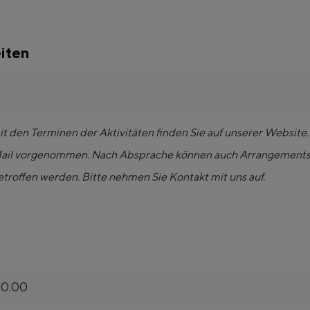
w
r
o
k
r
s
iten
k
h
s
o
h
p
t den Terminen der Aktivitäten finden Sie auf unserer Websit
o
s
-Mail vorgenommen. Nach Absprache können auch Arrangements
p
'
troffen werden. Bitte nehmen Sie Kontakt mit uns auf.
s
t
'
A
t
i
f dem Land
A
l
i
a
00.00
l
n