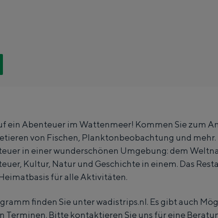
a
v
d
i
v
s
i
t
s
o
t
c
o
h
c
t
 auf ein Abenteuer im Wattenmeer! Kommen Sie zum An
h
e
iletieren von Fischen, Planktonbeobachtung und mehr. 
t
n
nteuer in einer wunderschönen Umgebung: dem Weltn
e
e
uer, Kultur, Natur und Geschichte in einem. Das Resta
n
n
Heimatbasis für alle Aktivitäten.
Besondere Übernachtung
e
w
gramm finden Sie unter wadistrips.nl. Es gibt auch Mög
 gemacht. Vom Schlafen in einem ehemaligen Getreidespeicher einer Mü
n
o
 Terminen. Bitte kontaktieren Sie uns für eine Beratu