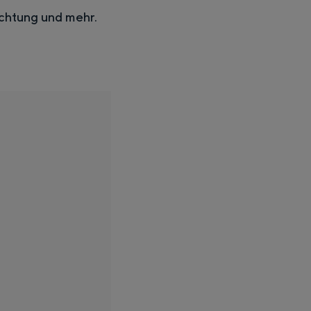
achtung und mehr.
fs, die Weite der umliegenden Landschaft und die Spuren einer