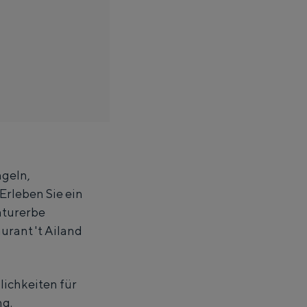
geln,
Erleben Sie ein
aturerbe
urant 't Ailand
lichkeiten für
hle bis zur Übernachtung in einem Iglu aus Stroh: Groningen
ng.