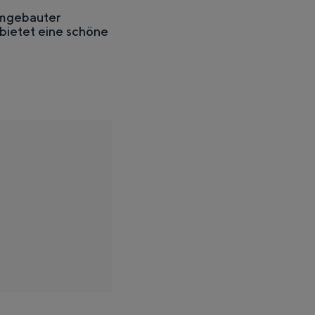
 umgebauter
bietet eine schöne
fs, die Weite der umliegenden Landschaft und die Spuren einer