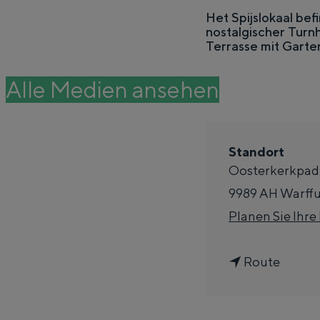
e
Het Spijslokaal bef
nostalgischer Turn
n
DAS IST GRONINGEN
Terrasse mit Garte
Alle Medien ansehen
Standort
Oosterkerkpad
9989 AH
Warff
Planen Sie Ihre
In Groningen liegt alles bemerkenswert
G
Route
alten Vergangenheit.
e
Stadt
h
Provinz