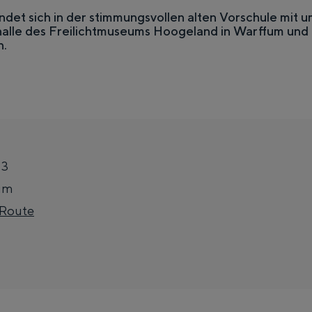
indet sich in der stimmungsvollen alten Vorschule mit
halle des Freilichtmuseums Hoogeland in Warffum und 
n.
 3
um
z
Top 10 Sehenswürdigkeiten
 Route
u
 nah beieinander. Die Lebendigkeit der Stadt, die Stille eines Innenho
m
H
e