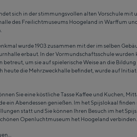
t
findet sich in der stimmungsvollen alten Vorschule mi
S
halle des Freilichtmuseums Hoogeland in Warffum und
p
.
i
j
Denkmal wurde 1903 zusammen mit der im selben Gebä
s
rnhalle erbaut. In der Vormundschaftsschule wurden k
n betreut, um sie auf spielerische Weise an die Bildun
l
ich heute die Mehrzweckhalle befindet, wurde auf Initi
o
k
a
können Sie eine köstliche Tasse Kaffee und Kuchen, Mi
a
 ein Abendessen genießen. Im het Spijslokaal finden
lungen statt und Sie können Ihren Besuch im het Spijs
l
Besondere Übernachtung
schönen Openluchtmuseum het Hoogeland verbinden.
 gemacht. Vom Schlafen in einem ehemaligen Getreidespeicher einer Mü
en...