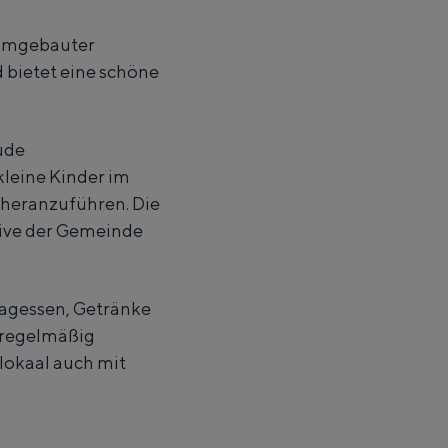
t umgebauter
 bietet eine schöne
ude
leine Kinder im
g heranzuführen. Die
ative der Gemeinde
ttagessen, Getränke
 regelmäßig
lokaal auch mit
hle bis zur Übernachtung in einem Iglu aus Stroh: Groningen