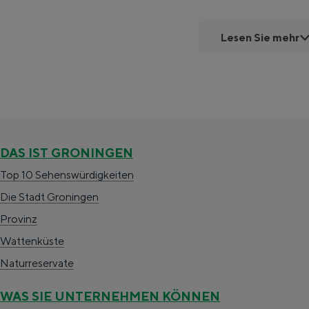
s
Radfahren
l
Lesen Sie mehr
Wandern
o
Essen & Trinken
k
Einkaufen
a
Übernachtung
a
Mit Kindern
l
DAS IST GRONINGEN
Theater, Musik und Museen
Top 10 Sehenswürdigkeiten
Die Stadt Groningen
REISE-IDEEN
Provinz
Eine Woche in der Stadt und au
Wattenküste
Ein Tag in der Stadt Groningen
Naturreservate
WAS SIE UNTERNEHMEN KÖNNEN