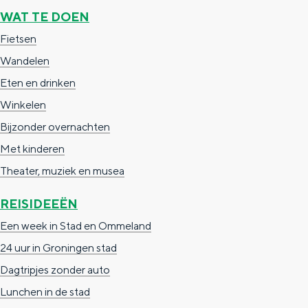
e
h
S
WAT TE DOEN
r
e
i
Fietsen
t
E
e
Wandelen
a
n
z
Eten en drinken
a
g
u
Winkelen
l
l
r
Bijzonder overnachten
H
i
d
Met kinderen
u
s
e
Theater, muziek en musea
i
h
u
REISIDEEËN
d
p
t
Een week in Stad en Ommeland
i
a
s
24 uur in Groningen stad
g
g
c
Dagtripjes zonder auto
e
e
h
Lunchen in de stad
t
e