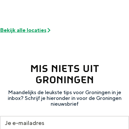
Met kinderen
Theater, muziek en musea
Bekijk alle locaties
REISIDEEËN
Een week in Stad en Ommeland
Een dag op pad in Groningen stad
MIS NIETS UIT
GRONINGEN
Maandelijks de leukste tips voor Groningen in je
inbox? Schrijf je hieronder in voor de Groningen
nieuwsbrief
Dagtripjes zonder auto