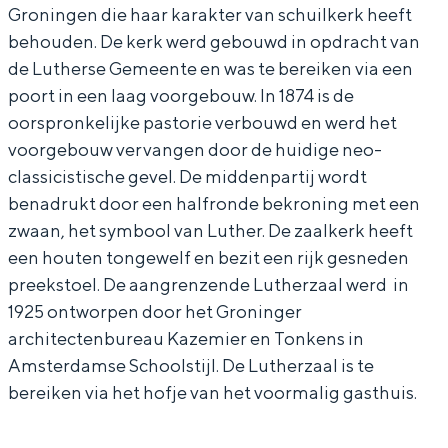
Groningen die haar karakter van schuilkerk heeft
In Groningen ligt het allemaal opvallend
t
e
dicht bij elkaar. De levendigheid van de
behouden. De kerk werd gebouwd in opdracht van
h
r
stad, de stilte van een hofje, de
de Lutherse Gemeente en was te bereiken via een
weidsheid van het ommeland en de
e
s
poort in een laag voorgebouw. In 1874 is de
sporen van een eeuwenoud verleden.
r
e
oorspronkelijke pastorie verbouwd en werd het
voorgebouw vervangen door de huidige neo-
Stad
s
K
classicistische gevel. De middenpartij wordt
Provincie
e
e
benadrukt door een halfronde bekroning met een
K
r
Waddenkust
zwaan, het symbool van Luther. De zaalkerk heeft
e
k
Natuurgebieden
een houten tongewelf en bezit een rijk gesneden
r
preekstoel. De aangrenzende Lutherzaal werd in
1925 ontworpen door het Groninger
k
WAT TE DOEN
architectenbureau Kazemier en Tonkens in
Amsterdamse Schoolstijl. De Lutherzaal is te
bereiken via het hofje van het voormalig gasthuis.