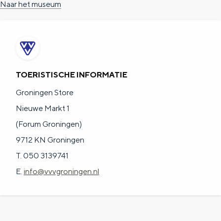
Naar het museum
a
n
a
S
l
e
:
i
N
t
TOERISTISCHE INFORMATIE
e
e
Groningen Store
d
Nieuwe Markt 1
e
(Forum Groningen)
r
9712 KN Groningen
l
T. 050 3139741
a
E.
info@vvvgroningen.nl
n
d
s