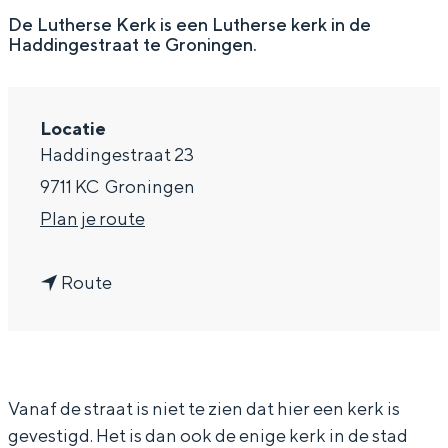
g
Wat ga jij doen?
De Lutherse Kerk is een Lutherse kerk in de
Haddingestraat te Groningen.
e
Zomerwandelingen in Groningen
Zwemplekken
Locatie
Haddingestraat 23
DIT IS GRONINGEN
9711 KC
Groningen
n
Plan je route
a
n
a
Route
a
r
a
L
r
u
Top 10
Vanaf de straat is niet te zien dat hier een kerk is
L
t
bezienswaardigheden
gevestigd. Het is dan ook de enige kerk in de stad
u
h