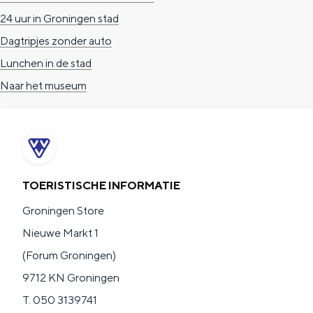
a
n
24 uur in Groningen stad
a
S
Dagtripjes zonder auto
l
e
Lunchen in de stad
:
i
Naar het museum
N
t
e
e
d
e
TOERISTISCHE INFORMATIE
r
l
Groningen Store
a
Nieuwe Markt 1
n
(Forum Groningen)
d
9712 KN Groningen
s
T. 050 3139741