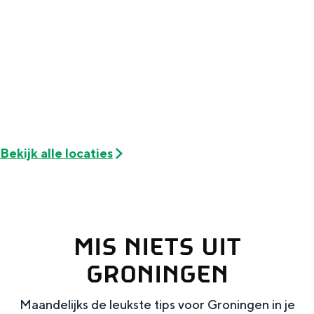
Met kinderen
Theater, muziek en musea
REISIDEEËN
Een week in Stad en Ommeland
Een dag op pad in Groningen stad
Bekijk alle locaties
MIS NIETS UIT
GRONINGEN
Dagtripjes zonder auto
Maandelijks de leukste tips voor Groningen in je