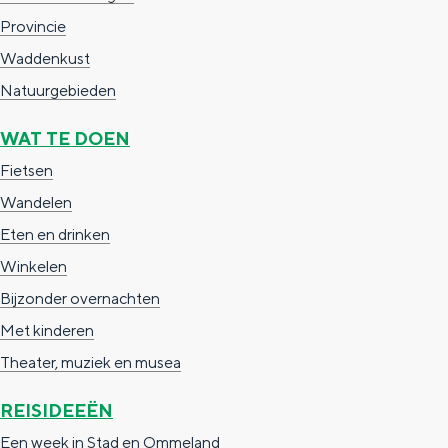
e
h
S
Provincie
r
e
i
Waddenkust
t
E
e
Natuurgebieden
a
n
z
WAT TE DOEN
a
g
u
Fietsen
l
l
r
Wandelen
H
i
d
Eten en drinken
u
s
e
Winkelen
i
h
u
Bijzonder overnachten
d
p
t
Met kinderen
i
a
s
Theater, muziek en musea
g
g
c
e
e
h
REISIDEEËN
t
e
Een week in Stad en Ommeland