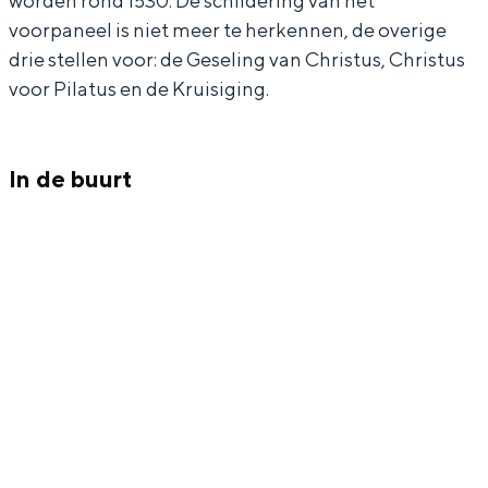
worden rond 1530. De schildering van het
m
voorpaneel is niet meer te herkennen, de overige
drie stellen voor: de Geseling van Christus, Christus
voor Pilatus en de Kruisiging.
Bijzonder overnachten
Overnachten was nog nooit zo leuk. Van
In de buurt
slapen in een voormalige graanzolder
van een molen tot overnachten in een
iglo van stro: Groningen biedt voor ieder
wat wils.
Fietsen
Wandelen
Eten & drinken
Winkelen
Overnachten