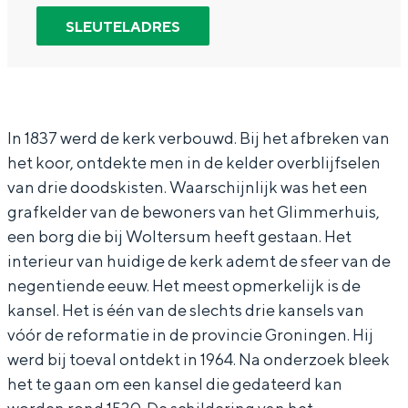
In Groningen ligt het allemaal opvallend
a
K
SLEUTELADRES
dicht bij elkaar. De levendigheid van de
r
e
stad, de stilte van een hofje, de
weidsheid van het ommeland en de
K
r
sporen van een eeuwenoud verleden.
e
k
r
W
Stad
In 1837 werd de kerk verbouwd. Bij het afbreken van
het koor, ontdekte men in de kelder overblijfselen
k
o
Provincie
van drie doodskisten. Waarschijnlijk was het een
W
l
Waddenkust
grafkelder van de bewoners van het Glimmerhuis,
o
t
Natuurgebieden
een borg die bij Woltersum heeft gestaan. Het
l
e
interieur van huidige de kerk ademt de sfeer van de
t
r
negentiende eeuw. Het meest opmerkelijk is de
WAT TE DOEN
kansel. Het is één van de slechts drie kansels van
e
s
vóór de reformatie in de provincie Groningen. Hij
r
u
werd bij toeval ontdekt in 1964. Na onderzoek bleek
s
m
het te gaan om een kansel die gedateerd kan
u