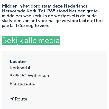
g
Wat ga jij doen?
Midden in het dorp staat deze Nederlands
Hervormde Kerk. Tot 1765 stond hier een grote
e
Zomerwandelingen in Groningen
middeleeuwse kerk. In de westgevel is de oude
sluitsteen van het voormalige westportaal met het
Zwemplekken
jaartal 1765 nog te zien.
Bekijk alle media
DIT IS GRONINGEN
Locatie
Kerkpad 4
9795 PC
Woltersum
n
Plan je route
a
Top 10
n
a
Route
bezienswaardigheden
a
r