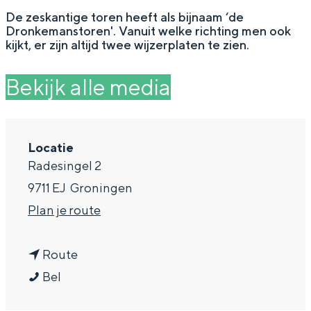
g
Wat ga jij doen?
De zeskantige toren heeft als bijnaam ‘de
Dronkemanstoren'. Vanuit welke richting men ook
e
Zomerwandelingen in Groningen
kijkt, er zijn altijd twee wijzerplaten te zien.
Zwemplekken
Bekijk alle media
DIT IS GRONINGEN
Locatie
Radesingel 2
9711 EJ
Groningen
n
Plan je route
a
n
a
Route
J
a
r
Bel
Top 10
bezienswaardigheden
o
a
J