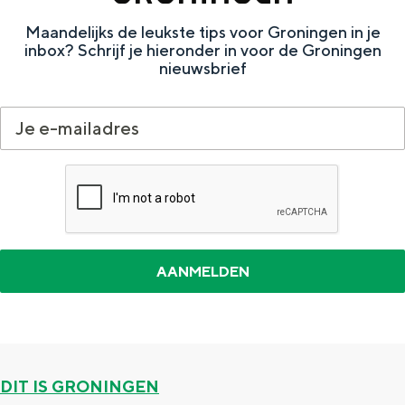
Met kinderen
Maandelijks de leukste tips voor Groningen in je
Theater, muziek en musea
inbox? Schrijf je hieronder in voor de Groningen
nieuwsbrief
REISIDEEËN
Een week in Stad en Ommeland
Een dag op pad in Groningen stad
Dagtripjes zonder auto
DIT IS GRONINGEN