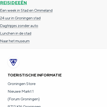
REISIDEEËN
e
h
S
Een week in Stad en Ommeland
r
e
i
24 uur in Groningen stad
t
E
e
Dagtripjes zonder auto
a
n
z
Lunchen in de stad
a
g
u
Naar het museum
l
l
r
H
i
d
u
s
e
i
h
u
d
p
t
TOERISTISCHE INFORMATIE
i
a
s
Groningen Store
g
g
c
Nieuwe Markt 1
e
e
h
(Forum Groningen)
t
e
9712 KN Groningen