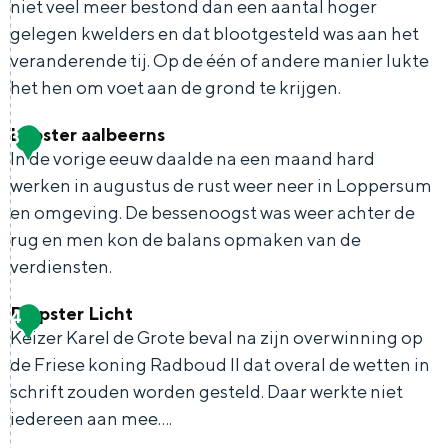
niet veel meer bestond dan een aantal hoger
r
gelegen kwelders en dat blootgesteld was aan het
veranderende tij. Op de één of andere manier lukte
u
het hen om voet aan de grond te krijgen.
s
Bijzonder overnachten
e
Lopster aalbeerns
3
P
Overnachten was nog nooit zo leuk. Van
n
In de vorige eeuw daalde na een maand hard
i
slapen in een voormalige graanzolder
werken in augustus de rust weer neer in Loppersum
P
van een molen tot overnachten in een
o
en omgeving. De bessenoogst was weer achter de
iglo van stro: Groningen biedt voor ieder
a
n
rug en men kon de balans opmaken van de
wat wils.
u
verdiensten.
i
Fietsen
l
e
Riepster Licht
4
u
L
Wandelen
r
Keizer Karel de Grote beval na zijn overwinning op
s
o
Eten & drinken
s
de Friese koning Radboud II dat overal de wetten in
k
p
Winkelen
schrift zouden worden gesteld. Daar werkte niet
e
s
iedereen aan mee….
Overnachten
r
t