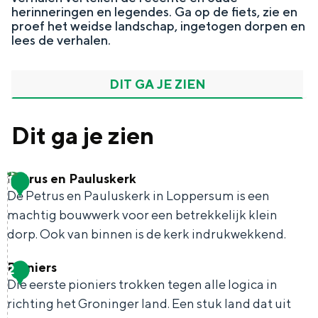
e
herinneringen en legendes. Ga op de fiets, zie en
In Groningen ligt het allemaal opvallend
r
proef het weidse landschap, ingetogen dorpen en
dicht bij elkaar. De levendigheid van de
lees de verhalen.
stad, de stilte van een hofje, de
weidsheid van het ommeland en de
sporen van een eeuwenoud verleden.
DIT GA JE ZIEN
Stad
Dit ga je zien
Provincie
Waddenkust
Natuurgebieden
Petrus en Pauluskerk
1
De Petrus en Pauluskerk in Loppersum is een
machtig bouwwerk voor een betrekkelijk klein
WAT TE DOEN
dorp. Ook van binnen is de kerk indrukwekkend.
Pioniers
2
P
Die eerste pioniers trokken tegen alle logica in
e
richting het Groninger land. Een stuk land dat uit
t