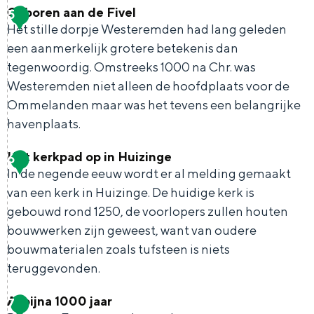
Met kinderen
Geboren aan de Fivel
5
R
k
e
Theater, muziek en musea
Het stille dorpje Westeremden had lang geleden
i
r
een aanmerkelijk grotere betekenis dan
e
a
tegenwoordig. Omstreeks 1000 na Chr. was
REISIDEEËN
p
Westeremden niet alleen de hoofdplaats voor de
a
Een week in Stad en Ommeland
Ommelanden maar was het tevens een belangrijke
s
l
Een dag op pad in Groningen stad
havenplaats.
t
b
e
e
Het kerkpad op in Huizinge
6
G
r
In de negende eeuw wordt er al melding gemaakt
e
e
van een kerk in Huizinge. De huidige kerk is
L
r
b
gebouwd rond 1250, de voorlopers zullen houten
i
n
o
bouwwerken zijn geweest, want van oudere
c
s
bouwmaterialen zoals tufsteen is niets
r
h
teruggevonden.
e
t
Dagtripjes zonder auto
n
Al bijna 1000 jaar
7
H