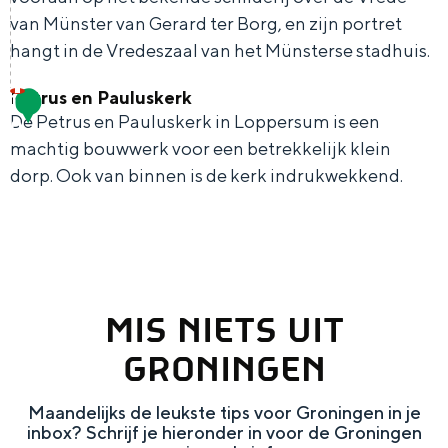
0
e
h
S
u
a
van Münster van Gerard ter Borg, en zijn portret
0
r
e
i
i
hangt in de Vredeszaal van het Münsterse stadhuis.
m
0
t
E
e
z
p
j
Petrus en Pauluskerk
1
V
a
n
z
i
v
De Petrus en Pauluskerk in Loppersum is een
0
a
r
a
g
u
n
e
machtig bouwwerk voor een betrekkelijk klein
a
e
l
l
r
dorp. Ook van binnen is de kerk indrukwekkend.
g
c
r
d
H
i
d
e
h
P
e
u
s
e
t
e
s
i
h
u
e
t
v
d
p
t
r
MIS NIETS UIT
r
e
i
a
s
s
u
GRONINGEN
r
g
g
c
s
d
e
e
h
Maandelijks de leukste tips voor Groningen in je
e
r
t
e
inbox? Schrijf je hieronder in voor de Groningen