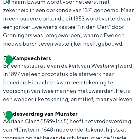
a
De naam Ewsum wordt voor het eerst met
De rijkdom van Groningen is haar
e
veranderlijke landschap. Binen een mum
zekerheid in een oorkonde van 1371 genoemd. Maar
a
t
van tijd sta je vanuit de stad aan de
in een oudere oorkonde uit 1353 wordt verteld van
n
Waddenzee, midden in het groen of bij
k
een jonker Ewe wiens kasteel "in den Oert" door
een schattig wierdedorp.
d
Groningers was "omgeworpen', waarop Ewe een
e
e
Lunchen in de stad
nieuwe burcht even westelijker heeft gebouwd.
r
F
Naar het museum
k
De Kampvechters
8
A
i
p
Bij een restauratie van de kerk van Westerwijtwerd
l
v
in 1897 viel een groot stuk pleisterwerk naar
S
n
nl
a
b
e
beneden. Hierachter kwam een tekening te
e
l
Nederlands
d
i
l
voorschijn van twee mannen met zwaarden. Het is
l
G
G
English
en
Deutsch
de
o
een wonderlijke tekening, primitief, maar vol leven.
j
e
o
e
p
n
Vredesverdrag van Münster
c
t
h
9
i
D
a
Adriaan Clant (1599-1665) heeft het vredesverdrag
t
o
e
n
e
1
van Münster in 1648 mede ondertekend, hij staat
e
t
n
H
K
vooraan op het bekende schilderij over de Vrede