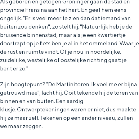
Als geboren en getogen Groninger gaan de stad én
e
h
S
provincie Frans na aan het hart. En geef hem eens
r
e
i
ongelijk. ''Er is veel meer te zien dan dat iemand van
t
E
e
buiten zou denken'', zo stelt hij. ''Natuurlijk heb je de
a
n
z
bruisende binnenstad, maar als je een kwartiertje
doortrapt op je fiets ben je al in het ommeland. Waar je
a
g
u
de rust en ruimte vindt. Of je nou in noordelijke,
l
l
r
zuidelijke, westelijke of oostelijke richting gaat: je
H
i
d
bent er zo.''
u
s
e
i
h
u
Zijn hoogtepunt? ''De Martinitoren. Ik voel me er bijna
getrouwd mee'', lacht hij. Ooit tekende hij de toren van
d
p
t
binnen en van buiten. Een aardig
i
a
s
klusje. Ontwerptekeningen waren er niet, dus maakte
g
g
c
hij ze maar zelf. Tekenen op een ander niveau, zullen
e
e
h
we maar zeggen.
t
e