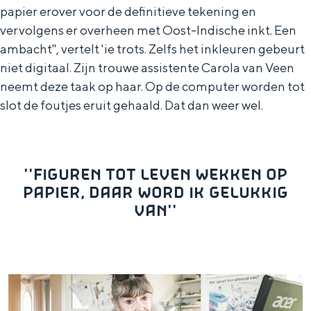
Met kinderen
papier erover voor de definitieve tekening en
Theater, muziek en musea
vervolgens er overheen met Oost-Indische inkt. Een
ambacht'', vertelt 'ie trots. Zelfs het inkleuren gebeurt
niet digitaal. Zijn trouwe assistente Carola van Veen
REISIDEEËN
neemt deze taak op haar. Op de computer worden tot
Een week in Stad en Ommeland
slot de foutjes eruit gehaald. Dat dan weer wel.
Een dag op pad in Groningen stad
''FIGUREN TOT LEVEN WEKKEN OP
PAPIER, DAAR WORD IK GELUKKIG
VAN''
Dagtripjes zonder auto