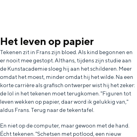
Bijzonder overnachten
Het leven op papier
Overnachten was nog nooit zo leuk. Van
Tekenen zit in Frans zijn bloed. Als kind begonnen en
slapen in een voormalige graanzolder
er nooit mee gestopt. Althans, tijdens zijn studie aan
van een molen tot overnachten in een
iglo van stro: Groningen biedt voor ieder
de Kunstacademie sloeg hij aan het schilderen. Meer
wat wils.
omdat het moest, minder omdat hij het wilde. Na een
korte carrière als grafisch ontwerper wist hij het zeker:
Fietsen
de lol in het tekenen moet terugkomen. ''Figuren tot
Wandelen
leven wekken op papier, daar word ik gelukkig van,''
Eten & drinken
aldus Frans. Terug naar de tekentafel.
Winkelen
En niet op de computer, maar gewoon met de hand.
Overnachten
Écht tekenen. ''Schetsen met potlood, een nieuw