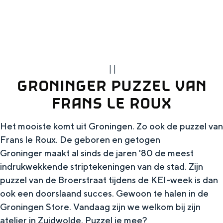
g
Wat ga jij doen?
e
Zomerwandelingen in Groningen
Zwemplekken
|
|
DIT IS GRONINGEN
GRONINGER PUZZEL VAN
FRANS LE ROUX
Het mooiste komt uit Groningen. Zo ook de puzzel van
Frans le Roux. De geboren en getogen
Groninger maakt al sinds de jaren '80 de meest
indrukwekkende striptekeningen van de stad. Zijn
puzzel van de Broerstraat tijdens de KEI-week is dan
ook een doorslaand succes. Gewoon te halen in de
Top 10
Groningen Store. Vandaag zijn we welkom bij zijn
bezienswaardigheden
atelier in Zuidwolde. Puzzel je mee?