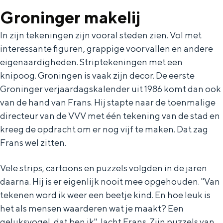
a
n
Groninger makelij
a
S
In zijn tekeningen zijn vooral steden zien. Vol met
l
e
interessante figuren, grappige voorvallen en andere
:
i
eigenaardigheden. Striptekeningen met een
N
t
knipoog. Groningen is vaak zijn decor. De eerste
e
e
Groninger verjaardagskalender uit 1986 komt dan ook
van de hand van Frans. Hij stapte naar de toenmalige
d
directeur van de VVV met één tekening van de stad en
e
kreeg de opdracht om er nog vijf te maken. Dat zag
r
Frans wel zitten.
l
a
Vele strips, cartoons en puzzels volgden in de jaren
daarna. Hij is er eigenlijk nooit mee opgehouden. ''Van
n
tekenen word ik weer een beetje kind. En hoe leuk is
d
het als mensen waarderen wat je maakt? Een
s
geluksvogel, dat ben ik'', lacht Frans. Zijn puzzels van