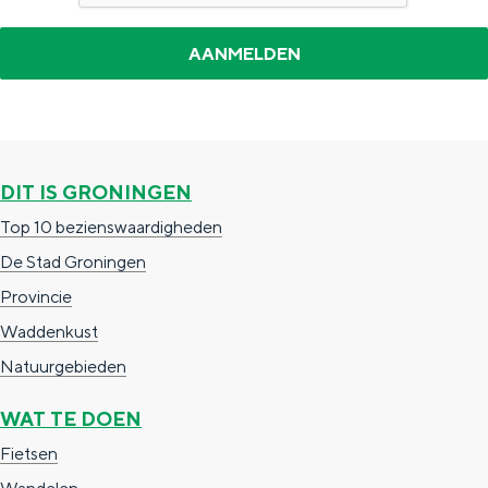
n
w
p
n
h
i
a
d
o
n
g
e
f
d
i
p
–
n
a
G
DIT IS GRONINGEN
a
g
r
Top 10 bezienswaardigheden
i
o
De Stad Groningen
n
n
Provincie
a
i
Waddenkust
n
Natuurgebieden
g
WAT TE DOEN
e
Fietsen
n