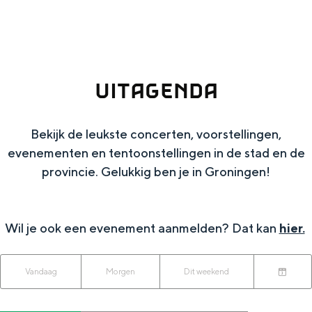
g
Wat ga jij doen?
e
Zomerwandelingen in Groningen
Zwemplekken
UITAGENDA
DIT IS GRONINGEN
Bekijk de leukste concerten, voorstellingen,
evenementen en tentoonstellingen in de stad en de
provincie. Gelukkig ben je in Groningen!
Wil je ook een evenement aanmelden? Dat kan
hier.
W
W
S
Vandaag
Morgen
Dit weekend
Top 10
K
a
o
a
bezienswaardigheden
i
n
r