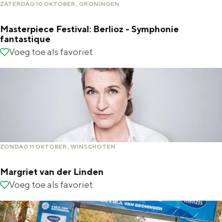
e
ZATERDAG 10 OKTOBER , GRONINGEN
p
-
h
Masterpiece Festival: Berlioz - Symphonie
U
fantastique
o
p
M
Voeg toe als favoriet
Voeg toe als favoriet
n
t
a
i
e
s
e
m
t
f
p
e
a
o
r
n
T
p
ZONDAG 11 OKTOBER , WINSCHOTEN
t
h
i
a
Margriet van der Linden
e
e
s
M
Voeg toe als favoriet
Voeg toe als favoriet
r
c
t
a
a
e
i
r