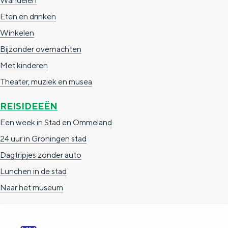
Wandelen
g
Eten en drinken
é
Winkelen
é
Bijzonder overnachten
n
Met kinderen
w
Theater, muziek en musea
i
n
REISIDEEËN
g
Een week in Stad en Ommeland
e
24 uur in Groningen stad
w
Dagtripjes zonder auto
e
Lunchen in de stad
s
Naar het museum
t