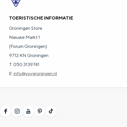
TOERISTISCHE INFORMATIE
Groningen Store
Nieuwe Markt 1
(Forum Groningen)
9712 KN Groningen
T. 050 3139741
E.
info@vvvgroningen.nl
F
I
Y
P
T
a
n
o
i
i