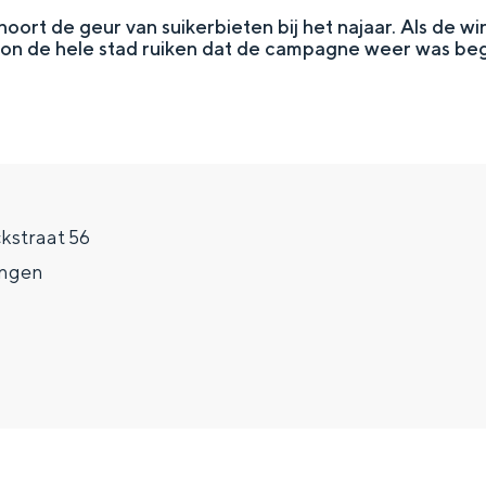
oort de geur van suikerbieten bij het najaar. Als de win
on de hele stad ruiken dat de campagne weer was be
kstraat 56
ngen
Top 10 bezienswaardighed
allend dicht bij elkaar. De levendigheid van de stad, de stilte van ee