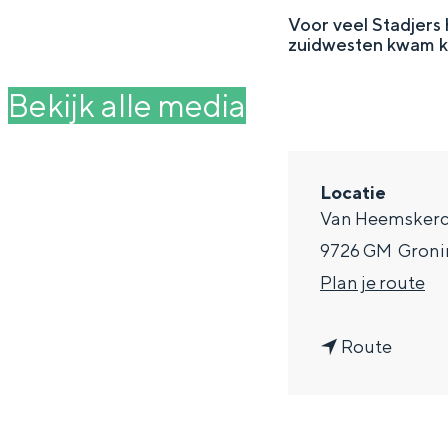
g
Voor veel Stadjers h
zuidwesten kwam k
e
DIT IS GRONINGEN
Bekijk alle media
Locatie
Van Heemskerc
9726 GM
Groni
n
Plan je route
a
n
a
Route
In Groningen ligt het allemaal opv
eeuwenoud verleden.
a
r
a
V
Stad
r
o
Provincie