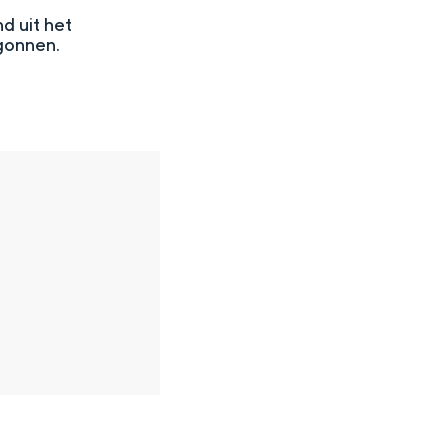
d uit het
gonnen.
en
n hofje, de weidsheid van het ommeland en de sporen van een