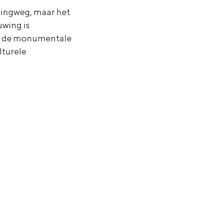
 ringweg, maar het
uwing is
als de monumentale
lturele
ten in een iglo van stro: Groningen biedt voor ieder wat wils.