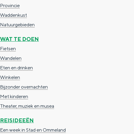
Provincie
c
t
h
Waddenkust
t
o
e
Natuurgebieden
e
t
n
e
h
S
WAT TE DOEN
r
e
i
Fietsen
t
E
e
Wandelen
a
n
z
Eten en drinken
a
g
u
Winkelen
l
l
r
Bijzonder overnachten
H
i
d
Met kinderen
u
s
e
Theater, muziek en musea
i
h
u
REISIDEEËN
d
p
t
Een week in Stad en Ommeland
i
a
s