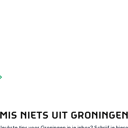
and
n stad
MIS NIETS UIT GRONINGE
leukste tips voor Groningen in je inbox? Schrijf je hier