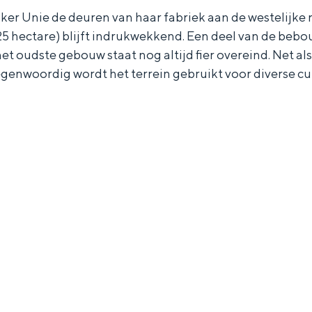
iker Unie de deuren van haar fabriek aan de westelijke
5 hectare) blijft indrukwekkend. Een deel van de bebo
et oudste gebouw staat nog altijd fier overeind. Net 
genwoordig wordt het terrein gebruikt voor diverse cu
Bijzonder overnachten
. Van slapen in een voormalige graanzolder van een molen tot overnach