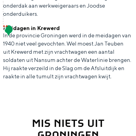
l
e
h
S
onderdak aan werkweigeraars en Joodse
a
o
onderduikers.
r
e
i
n
o
t
E
e
d
Meidagen in Krewerd
7
d
O
a
n
z
e
In de provincie Groningen werd in de meidagen van
s
n
a
g
u
1940 niet veel gevochten. Wel moest Jan Teuben
l
v
d
uit Krewerd met zijn vrachtwagen een aantal
l
l
r
a
a
e
soldaten uit Nansum achter de Waterlinie brengen.
H
i
d
a
n
Hij raakte verzeild in de Slag om de Afsluitdijk en
r
u
s
e
t
raakte in alle tumult zijn vrachtwagen kwijt.
S
d
i
h
u
s
p
u
d
p
t
M
t
i
i
i
a
s
e
e
j
k
g
g
c
i
o
k
e
MIS NIETS UIT
e
e
h
d
o
r
t
e
a
GRONINGEN
r