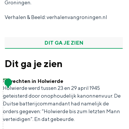
Groningen.
Verhalen & Beeld: verhalenvangroningen.nl
Bijzonder overnachten
DIT GA JE ZIEN
Overnachten was nog nooit zo leuk. Van
slapen in een voormalige graanzolder
van een molen tot overnachten in een
Dit ga je zien
iglo van stro: Groningen biedt voor ieder
wat wils.
Gevechten in Holwierde
1
Fietsen
Holwierde werd tussen 23 en 29 april 1945
Wandelen
geteisterd door onophoudelijk kanonnenvuur. De
Eten & drinken
Duitse batterijcommandant had namelijk de
Winkelen
orders gegeven: “Holwierde bis zum letzten Mann
verteidigen”. En dat gebeurde.
Overnachten