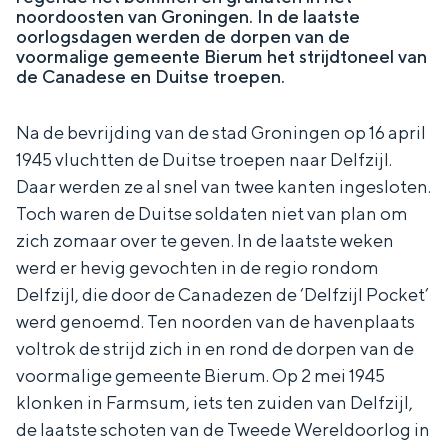
c
noordoosten van Groningen. In de laatste
In Groningen ligt het allemaal opvallend
h
oorlogsdagen werden de dorpen van de
dicht bij elkaar. De levendigheid van de
t
voormalige gemeente Bierum het strijdtoneel van
stad, de stilte van een hofje, de
e
de Canadese en Duitse troepen.
weidsheid van het ommeland en de
n
sporen van een eeuwenoud verleden.
Na de bevrijding van de stad Groningen op 16 april
Stad
1945 vluchtten de Duitse troepen naar Delfzijl.
Provincie
Daar werden ze al snel van twee kanten ingesloten.
Toch waren de Duitse soldaten niet van plan om
Waddenkust
zich zomaar over te geven. In de laatste weken
Natuurgebieden
werd er hevig gevochten in de regio rondom
Delfzijl, die door de Canadezen de ‘Delfzijl Pocket’
WAT TE DOEN
werd genoemd. Ten noorden van de havenplaats
voltrok de strijd zich in en rond de dorpen van de
voormalige gemeente Bierum. Op 2 mei 1945
klonken in Farmsum, iets ten zuiden van Delfzijl,
de laatste schoten van de Tweede Wereldoorlog in