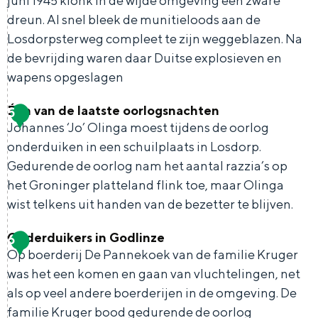
juni 1945 klonk in de wijde omgeving een zware
s
De rijkdom van Groningen is haar
w
z
dreun. Al snel bleek de munitieloods aan de
veranderlijke landschap. Binen een mum
v
i
van tijd sta je vanuit de stad aan de
Losdorpsterweg compleet te zijn weggeblazen. Na
e
a
Waddenzee, midden in het groen of bij
e
de bevrijding waren daar Duitse explosieven en
t
een schattig wierdedorp.
n
wapens opgeslagen
r
i
N
Lunchen in de stad
d
n
Éen van de laatste oorlogsnachten
5
D
a
Naar het museum
e
Johannes ‘Jo’ Olinga moest tijdens de oorlog
B
e
n
onderduiken in een schuilplaats in Losdorp.
i
M
s
Gedurende de oorlog nam het aantal razzia’s op
S
n
nl
e
u
u
het Groninger platteland flink toe, maar Olinga
e
l
Nederlands
r
wist telkens uit handen van de bezetter te blijven.
n
m
l
G
G
English
en
Deutsch
de
u
i
Onderduikers in Godlinze
e
o
e
6
É
m
t
Op boerderij De Pannekoek van de familie Kruger
c
t
h
e
i
was het een komen en gaan van vluchtelingen, net
t
o
e
n
als op veel andere boerderijen in de omgeving. De
e
e
t
n
v
familie Kruger bood gedurende de oorlog