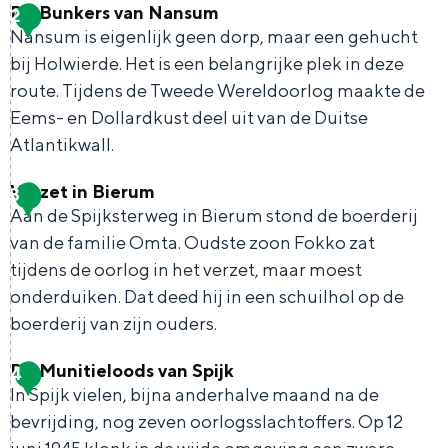
Met kinderen
De Bunkers van Nansum
2
G
Nansum is eigenlijk geen dorp, maar een gehucht
Theater, muziek en musea
e
bij Holwierde. Het is een belangrijke plek in deze
v
route. Tijdens de Tweede Wereldoorlog maakte de
REISIDEEËN
e
Eems- en Dollardkust deel uit van de Duitse
Een week in Stad en Ommeland
Atlantikwall.
c
Een dag op pad in Groningen stad
h
Verzet in Bierum
3
D
t
Aan de Spijksterweg in Bierum stond de boerderij
e
e
van de familie Omta. Oudste zoon Fokko zat
B
tijdens de oorlog in het verzet, maar moest
n
u
onderduiken. Dat deed hij in een schuilhol op de
i
boerderij van zijn ouders.
n
n
k
H
De Munitieloods van Spijk
4
V
e
In Spijk vielen, bijna anderhalve maand na de
o
e
Dagtripjes zonder auto
r
bevrijding, nog zeven oorlogsslachtoffers. Op 12
l
r