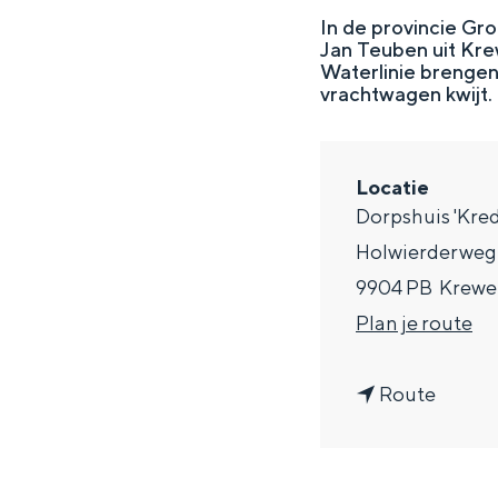
g
In de provincie Gr
Jan Teuben uit Kre
e
DIT IS GRONINGEN
Waterlinie brengen. 
vrachtwagen kwijt.
Locatie
Dorpshuis 'Kred
Holwierderweg
9904 PB
Krewe
n
Plan je route
a
In Groningen ligt het allemaal opv
n
a
Route
eeuwenoud verleden.
a
r
Stad
a
M
Provincie