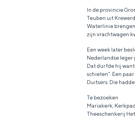
r
e
Waddenkust
In de provincie Gr
M
i
Teuben uit Krewerd
Natuurgebieden
e
d
Waterlinie brengen. 
i
a
zijn vrachtwagen kw
d
g
WAT TE DOEN
a
e
Een week later besl
Nederlandse leger 
g
n
Dat durfde hij wan
e
i
schieten”. Een paa
n
n
Duitsers. Die hadden
i
K
n
r
Te bezoeken
Mariakerk, Kerkpad
K
e
Theeschenkerij Het
r
w
Overnachten was nog nooit zo leuk
e
e