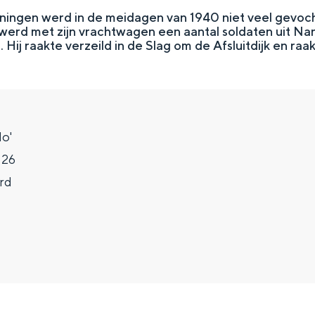
oningen werd in de meidagen van 1940 niet veel gevoc
werd met zijn vrachtwagen een aantal soldaten uit N
Hij raakte verzeild in de Slag om de Afsluitdijk en raakt
o'
 26
rd
Top 10 bezienswaardighed
allend dicht bij elkaar. De levendigheid van de stad, de stilte van ee