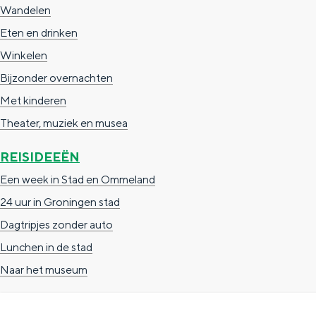
Wandelen
g
g
c
Eten en drinken
e
e
h
Winkelen
t
e
Bijzonder overnachten
a
n
Met kinderen
a
S
Theater, muziek en musea
l
e
:
i
REISIDEEËN
N
t
Een week in Stad en Ommeland
e
e
24 uur in Groningen stad
d
Dagtripjes zonder auto
e
Lunchen in de stad
r
Naar het museum
l
a