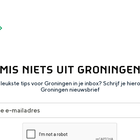
Dagtripjes zonder auto
veranderlijke landschap. Binen een mum van tijd sta je vanuit de stad 
MIS NIETS UIT GRONINGE
leukste tips voor Groningen in je inbox? Schrijf je hier
Groningen nieuwsbrief