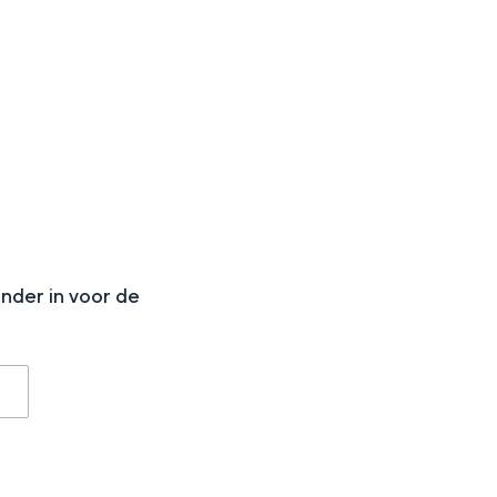
aan de Waddenzee, midden in het groen of bij een schattig
N
onder in voor de