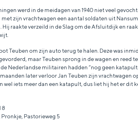
oningen werd in de meidagen van 1940 niet veel gevoch
 met zijn vrachtwagen een aantal soldaten uit Nansum
Hij raakte verzeild in de Slag om de Afsluitdijk en raak
ijt.
oot Teuben om zijn auto terug te halen. Deze was inmi
gevorderd, maar Teuben sprong in de wagen en reed te
t de Nederlandse militairen hadden “nog geen katapult
r maanden later verloor Jan Teuben zijn vrachtwagen o
 wel iets meer dan een katapult, dus liet hij het er dit k
 8
Bijzonder overnachten
 Pronkje, Pastorieweg 5
. Van slapen in een voormalige graanzolder van een molen tot overnach