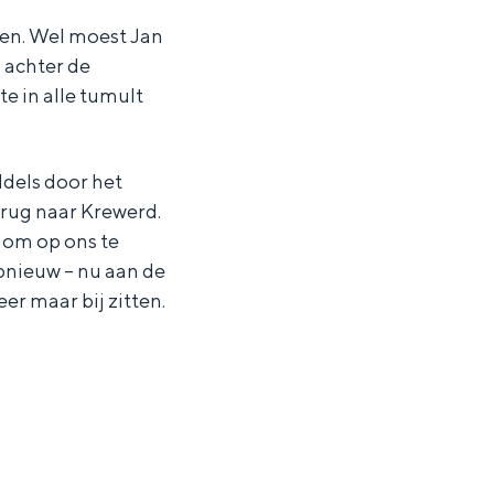
ten. Wel moest Jan
 achter de
te in alle tumult
ddels door het
rug naar Krewerd.
 om op ons te
pnieuw – nu aan de
eer maar bij zitten.
ten in een iglo van stro: Groningen biedt voor ieder wat wils.