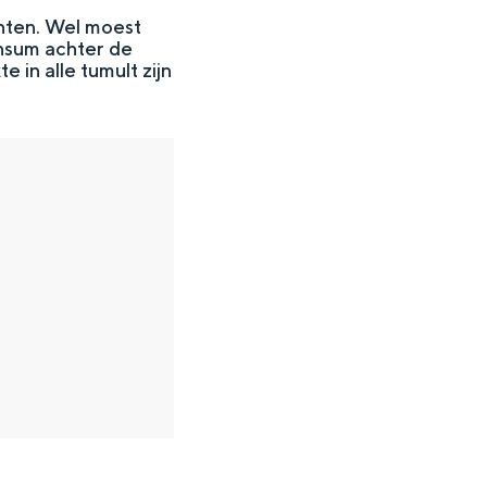
hten. Wel moest
ansum achter de
e in alle tumult zijn
en
n hofje, de weidsheid van het ommeland en de sporen van een