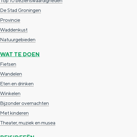
Top 10 bezienswaardigheden
a
i
s
De Stad Groningen
n
Provincie
a
Waddenkust
Natuurgebieden
WAT TE DOEN
Fietsen
Wandelen
Eten en drinken
Winkelen
Bijzonder overnachten
Met kinderen
Theater, muziek en musea