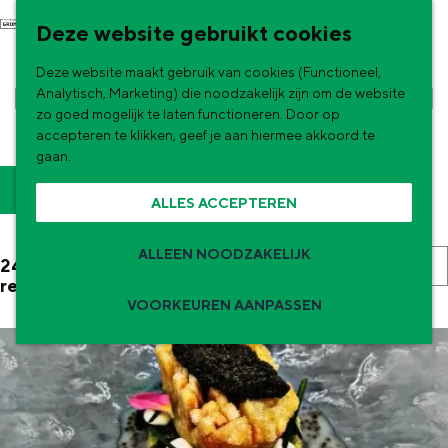
G
NU & NIEUW
Deze website gebruikt cookies
a
Uitagenda
Deze website maakt gebruik van cookies (Functioneel,
n
Nieuwe winkels & horeca in de stad
RESTAURANTS EN CAFÉS IN
Analytisch, Marketing) die noodzakelijk zijn om de website
a
zo goed mogelijk te laten functioneren. Door op
GRONINGEN
accepteren te klikken, geef je aan hiermee akkoord te
a
gaan.
r
W
S
Filter
ALLES ACCEPTEREN
d
o
a
e
r
t
ALLEEN NOODZAKELIJK
S
241 t/m 264 van 331
h
t
resultaten
z
o
o
VOORKEUREN AANPASSEN
e
r
o
m
e
Zomervakantie tips
t
e
e
r
e
p
De zomervakantie is begonnen! Dit zijn
o
k
e
de leukste uitjes voor kinderen in Stad en
a
p
Ommeland voor deze zomervakantie.