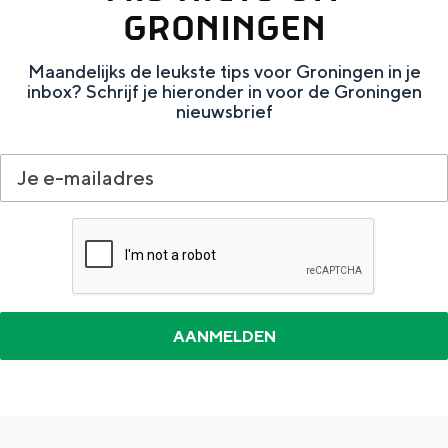
a
n
GRONINGEN
a
S
Maandelijks de leukste tips voor Groningen in je
l
e
inbox? Schrijf je hieronder in voor de Groningen
:
i
nieuwsbrief
N
t
e
e
d
e
r
l
a
n
d
s