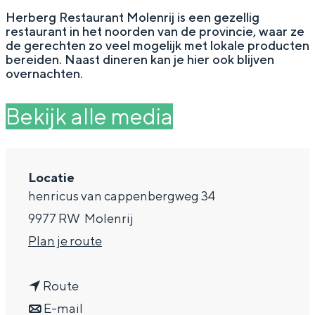
g
Wat ga jij doen?
Herberg Restaurant Molenrij is een gezellig
restaurant in het noorden van de provincie, waar ze
e
Zomerwandelingen in Groningen
de gerechten zo veel mogelijk met lokale producten
bereiden. Naast dineren kan je hier ook blijven
Zwemplekken
overnachten.
Bekijk alle media
DIT IS GRONINGEN
Locatie
henricus van cappenbergweg 34
9977 RW
Molenrij
n
Plan je route
a
Top 10
n
a
Route
bezienswaardigheden
a
n
r
E-mail