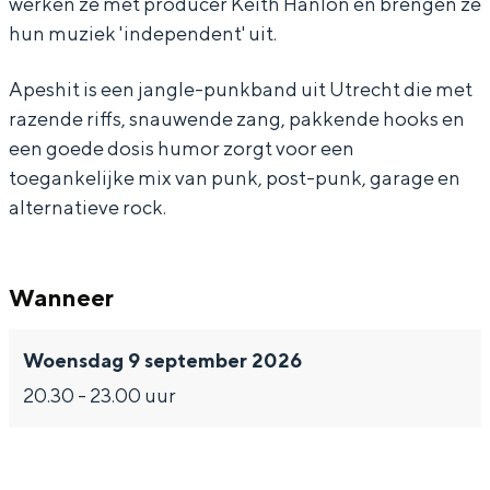
werken ze met producer Keith Hanlon en brengen ze
t
s
e
i
hun muziek 'independent' uit.
(
h
s
t
N
i
h
(
Apeshit is een jangle-punkband uit Utrecht die met
L
t
i
N
razende riffs, snauwende zang, pakkende hooks en
Bijzonder overnachten
)
(
t
L
een goede dosis humor zorgt voor een
Overnachten was nog nooit zo leuk. Van
toegankelijke mix van punk, post-punk, garage en
N
(
)
slapen in een voormalige graanzolder
alternatieve rock.
L
N
van een molen tot overnachten in een
iglo van stro: Groningen biedt voor ieder
)
L
wat wils.
)
Wanneer
Fietsen
Wandelen
Woensdag 9 september 2026
Eten & drinken
20.30 - 23.00 uur
Winkelen
Overnachten