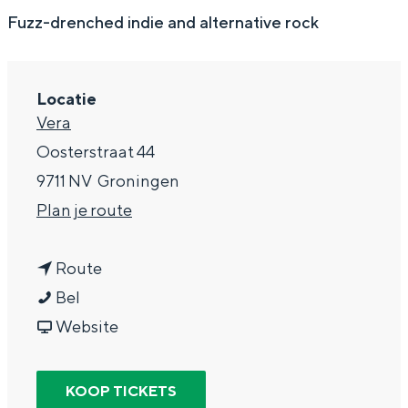
g
Wat ga jij doen?
Fuzz-drenched indie and alternative rock
e
Zomerwandelingen in Groningen
Zwemplekken
Locatie
Vera
DIT IS GRONINGEN
Oosterstraat 44
9711 NV
Groningen
n
Plan je route
a
n
a
Route
G
a
r
Bel
o
a
v
G
Website
l
r
a
o
Top 10
o
G
n
l
bezienswaardigheden
KOOP TICKETS