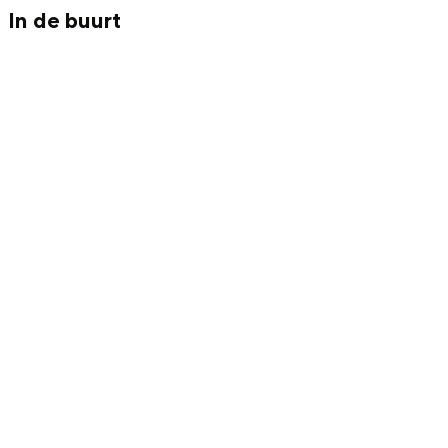
Met kinderen
In de buurt
Theater, muziek en musea
REISIDEEËN
Een week in Stad en Ommeland
Een dag op pad in Groningen stad
Dagtripjes zonder auto