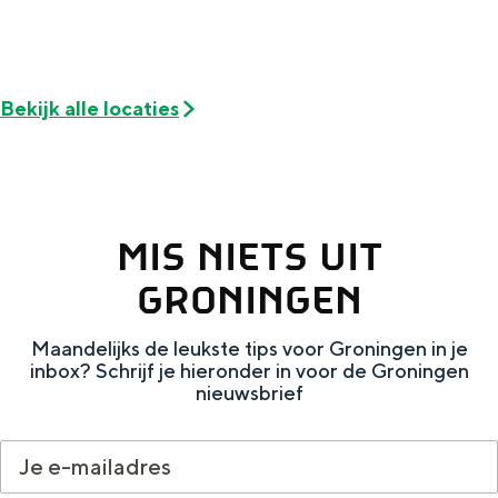
De rijkdom van Groningen is haar
veranderlijke landschap. Binen een mum
van tijd sta je vanuit de stad aan de
Waddenzee, midden in het groen of bij
een schattig wierdedorp.
Bekijk alle locaties
Lunchen in de stad
Naar het museum
MIS NIETS UIT
S
n
nl
GRONINGEN
e
l
Nederlands
l
G
G
English
en
Deutsch
de
Maandelijks de leukste tips voor Groningen in je
inbox? Schrijf je hieronder in voor de Groningen
e
o
e
nieuwsbrief
c
t
h
t
o
e
e
t
n