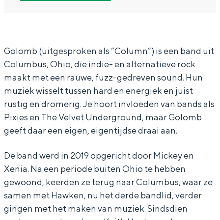
m
o
G
o
In Groningen ligt het allemaal opvallend
b
l
o
m
dicht bij elkaar. De levendigheid van de
stad, de stilte van een hofje, de
(
o
l
b
weidsheid van het ommeland en de
U
m
o
(
Golomb (uitgesproken als “Column”) is een band uit
sporen van een eeuwenoud verleden.
Columbus, Ohio, die indie- en alternatieve rock
S
b
m
U
Stad
maakt met een rauwe, fuzz-gedreven sound. Hun
A
(
b
S
Provincie
muziek wisselt tussen hard en energiek en juist
)
U
(
A
rustig en dromerig. Je hoort invloeden van bands als
Waddenkust
+
S
U
)
Pixies en The Velvet Underground, maar Golomb
Natuurgebieden
A
A
S
+
geeft daar een eigen, eigentijdse draai aan.
p
)
A
A
De band werd in 2019 opgericht door Mickey en
WAT TE DOEN
e
+
)
p
Xenia. Na een periode buiten Ohio te hebben
s
A
+
e
gewoond, keerden ze terug naar Columbus, waar ze
h
p
A
s
samen met Hawken, nu het derde bandlid, verder
i
e
p
h
gingen met het maken van muziek. Sindsdien