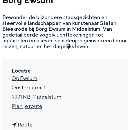
Borg Ewsum
g
Wat ga jij doen?
e
Bewonder de bijzondere stadsgezichten en
Zomerwandelingen in Groningen
sfeervolle landschappen van kunstenaar Stefan
Zwemplekken
Bleekrode bij Borg Ewsum in Middelstum. Van
gedetailleerde vogelvluchttekeningen tot
aquarellen en olieverfschilderijen geïnspireerd door
reizen, natuur en het dagelijks leven.
DIT IS GRONINGEN
Locatie
Op Ewsum
Oosterburen 1
9991 NB
Middelstum
n
Plan je route
a
Top 10
bezienswaardigheden
n
a
Route