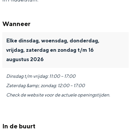
Met kinderen
i
B
Theater, muziek en musea
j
o
B
r
Wanneer
REISIDEEËN
o
g
Een week in Stad en Ommeland
Elke dinsdag, woensdag, donderdag,
r
E
vrijdag, zaterdag en zondag t/m 16
Een dag op pad in Groningen stad
g
w
augustus 2026
E
s
w
u
Dinsdag t/m vrijdag: 11:00 – 17:00
s
m
Zaterdag &amp; zondag: 12:00 – 17:00
u
Check de website voor de actuele openingstijden.
m
Dagtripjes zonder auto
In de buurt