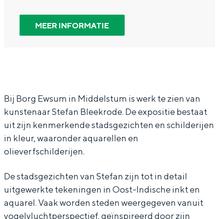
a
r
In Groningen ligt het allemaal opvallend
dicht bij elkaar. De levendigheid van de
a
E
MEER INFORMATIE
stad, de stilte van een hofje, de
r
x
weidsheid van het ommeland en de
sporen van een eeuwenoud verleden.
E
p
x
o
Stad
p
s
Provincie
Bij Borg Ewsum in Middelstum is werk te zien van
o
i
Waddenkust
kunstenaar Stefan Bleekrode. De expositie bestaat
s
t
Natuurgebieden
uit zijn kenmerkende stadsgezichten en schilderijen
i
i
in kleur, waaronder aquarellen en
t
e
olieverfschilderijen.
WAT TE DOEN
i
S
De stadsgezichten van Stefan zijn tot in detail
e
t
uitgewerkte tekeningen in Oost-Indische inkt en
S
e
aquarel. Vaak worden steden weergegeven vanuit
t
f
vogelvluchtperspectief, geïnspireerd door zijn