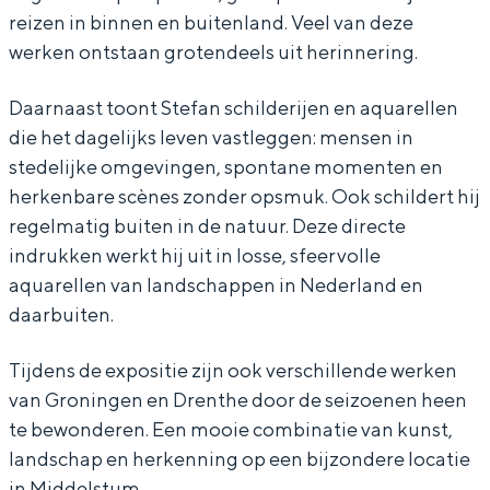
e
a
reizen in binnen en buitenland. Veel van deze
f
n
werken ontstaan grotendeels uit herinnering.
a
B
Daarnaast toont Stefan schilderijen en aquarellen
n
l
Bijzonder overnachten
die het dagelijks leven vastleggen: mensen in
B
e
stedelijke omgevingen, spontane momenten en
Overnachten was nog nooit zo leuk. Van
l
e
slapen in een voormalige graanzolder
herkenbare scènes zonder opsmuk. Ook schildert hij
van een molen tot overnachten in een
e
k
regelmatig buiten in de natuur. Deze directe
iglo van stro: Groningen biedt voor ieder
indrukken werkt hij uit in losse, sfeervolle
e
r
wat wils.
aquarellen van landschappen in Nederland en
k
o
Fietsen
daarbuiten.
r
d
Wandelen
o
e
Tijdens de expositie zijn ook verschillende werken
Eten & drinken
d
b
van Groningen en Drenthe door de seizoenen heen
Winkelen
te bewonderen. Een mooie combinatie van kunst,
e
i
landschap en herkenning op een bijzondere locatie
Overnachten
b
j
in Middelstum.