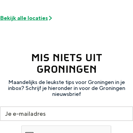
e
h
S
r
e
i
Bekijk alle locaties
t
E
e
a
n
z
a
g
u
l
l
r
MIS NIETS UIT
H
i
d
GRONINGEN
u
s
e
i
h
u
Maandelijks de leukste tips voor Groningen in je
inbox? Schrijf je hieronder in voor de Groningen
d
p
t
nieuwsbrief
i
a
s
g
g
c
e
e
h
t
e