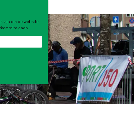
k zijn om de website
akkoord te gaan.
zomervakantie. Wat ga jij doen?