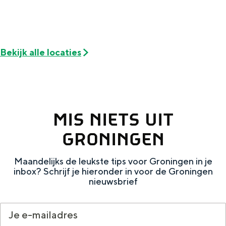
De rijkdom van Groningen is haar
veranderlijke landschap. Binen een mum
van tijd sta je vanuit de stad aan de
Waddenzee, midden in het groen of bij
een schattig wierdedorp.
Bekijk alle locaties
Lunchen in de stad
Naar het museum
MIS NIETS UIT
S
n
nl
GRONINGEN
e
l
Nederlands
l
G
G
English
en
Deutsch
de
Maandelijks de leukste tips voor Groningen in je
e
o
e
inbox? Schrijf je hieronder in voor de Groningen
nieuwsbrief
c
t
h
t
o
e
e
t
n