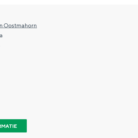
en Oostmahorn
a
m
Top 10 bezienswaardighed
allend dicht bij elkaar. De levendigheid van de stad, de stilte van ee
RMATIE