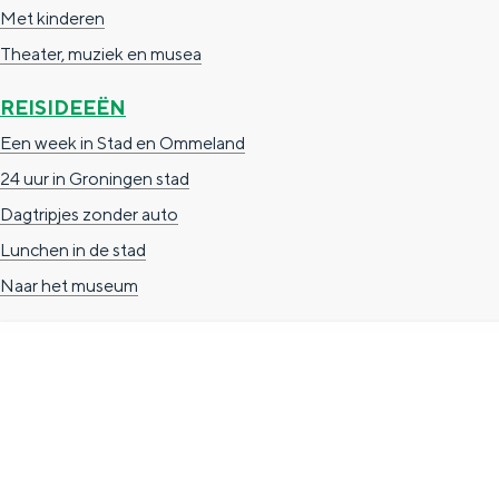
Met kinderen
n
Theater, muziek en musea
d
s
REISIDEEËN
Een week in Stad en Ommeland
24 uur in Groningen stad
Dagtripjes zonder auto
Lunchen in de stad
Naar het museum
TOERISTISCHE INFORMATIE
Groningen Store