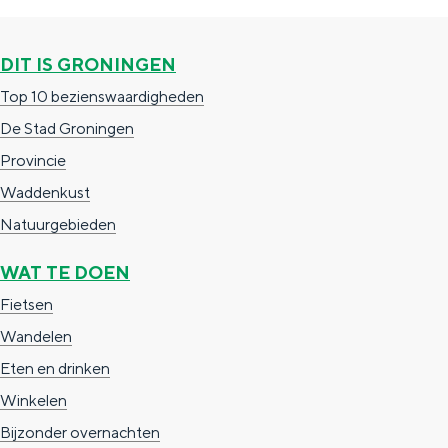
g
g
c
e
e
h
DIT IS GRONINGEN
t
e
Top 10 bezienswaardigheden
a
n
De Stad Groningen
a
S
Provincie
l
e
Waddenkust
:
i
Natuurgebieden
N
t
WAT TE DOEN
e
e
Fietsen
d
Wandelen
e
Eten en drinken
r
Winkelen
l
Bijzonder overnachten
a