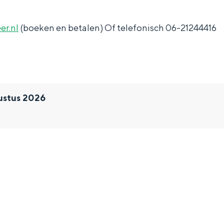
r.nl
(boeken en betalen) Of telefonisch 06-21244416
ustus 2026
and
n stad