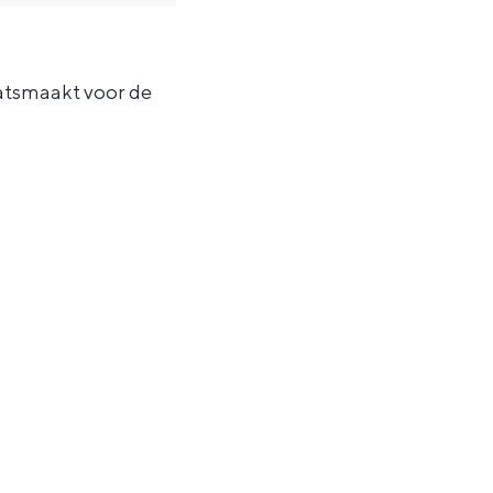
aatsmaakt voor de
ten in een iglo van stro: Groningen biedt voor ieder wat wils.