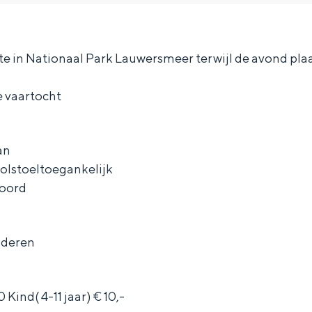
mte in Nationaal Park Lauwersmeer terwijl de avond pl
 vaartocht
an
 rolstoeltoegankelijk
boord
nderen
Bijzonder overnachten
. Van slapen in een voormalige graanzolder van een molen tot overnach
Kind( 4-11 jaar) € 10,-