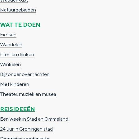
)
c
t
h
Natuurgebieden
t
o
e
WAT TE DOEN
e
t
n
Fietsen
e
h
S
Wandelen
r
e
i
Eten en drinken
t
E
e
Winkelen
a
n
z
Bijzonder overnachten
a
g
u
Met kinderen
l
l
r
Theater, muziek en musea
H
i
d
u
s
e
REISIDEEËN
i
h
u
Een week in Stad en Ommeland
d
p
t
24 uur in Groningen stad
i
a
s
Dagtripjes zonder auto