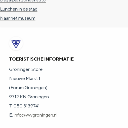
g
g
c
Lunchen in de stad
e
e
h
Naar het museum
t
e
a
n
a
S
l
e
TOERISTISCHE INFORMATIE
:
i
Groningen Store
N
t
Nieuwe Markt 1
e
e
(Forum Groningen)
d
9712 KN Groningen
e
T. 050 3139741
r
E.
info@vvvgroningen.nl
l
a