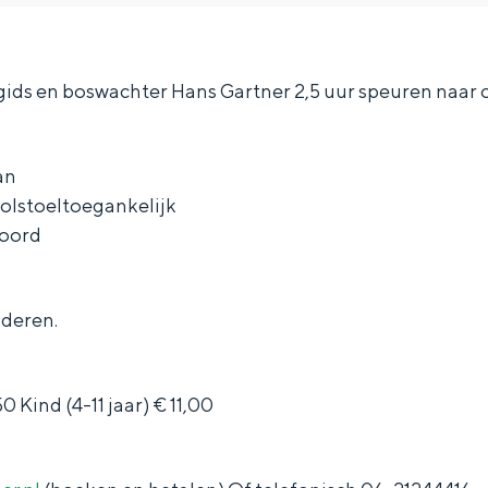
ds en boswachter Hans Gartner 2,5 uur speuren naar o
an
 rolstoeltoegankelijk
boord
deren.
Bijzonder overnachten
 Kind (4-11 jaar) € 11,00
. Van slapen in een voormalige graanzolder van een molen tot overnach