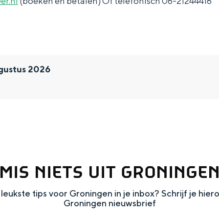
r.nl
(boeken en betalen) Of telefonisch 06-21244416
gustus 2026
and
MIS NIETS UIT GRONINGE
n stad
leukste tips voor Groningen in je inbox? Schrijf je hier
Groningen nieuwsbrief