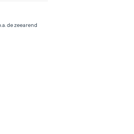
.a. de zeearend
ten in een iglo van stro: Groningen biedt voor ieder wat wils.