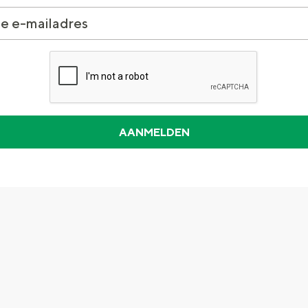
Dagtripjes zonder auto
veranderlijke landschap. Binen een mum van tijd sta je vanuit de stad 