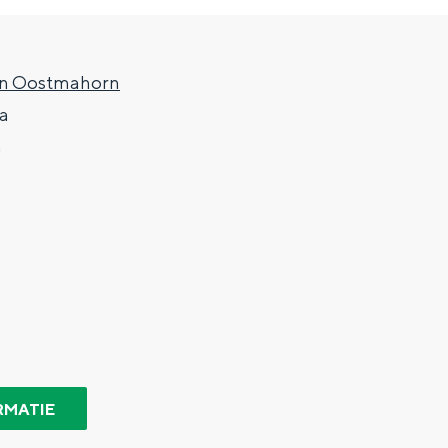
en Oostmahorn
a
m
Top 10 bezienswaardighed
allend dicht bij elkaar. De levendigheid van de stad, de stilte van ee
RMATIE