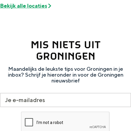
De rijkdom van Groningen is haar
Bekijk alle locaties
veranderlijke landschap. Binen een mum
van tijd sta je vanuit de stad aan de
Waddenzee, midden in het groen of bij
een schattig wierdedorp.
Lunchen in de stad
MIS NIETS UIT
Naar het museum
GRONINGEN
Maandelijks de leukste tips voor Groningen in je
S
n
nl
inbox? Schrijf je hieronder in voor de Groningen
e
l
Nederlands
nieuwsbrief
l
G
G
English
en
Deutsch
de
e
o
e
c
t
h
t
o
e
e
t
n