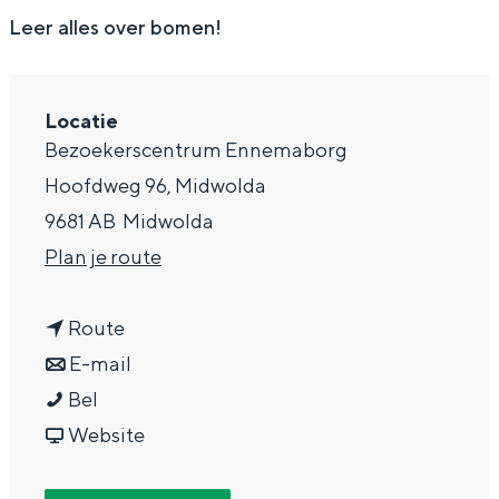
g
Wat ga jij doen?
Leer alles over bomen!
e
Zomerwandelingen in Groningen
Zwemplekken
Locatie
Bezoekerscentrum Ennemaborg
DIT IS GRONINGEN
Hoofdweg 96, Midwolda
9681 AB
Midwolda
n
Plan je route
a
n
a
Route
a
n
r
E-mail
D
a
a
D
Bel
o
r
a
v
o
Website
Top 10
o
D
r
a
o
bezienswaardigheden