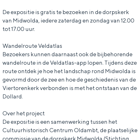
:
r
e
k
:
De expositie is gratis te bezoeken in de dorpskerk
S
k
r
e
S
van Midwolda, iedere zaterdag en zondag van 12.00
y
:
k
r
y
tot 17.00 uur.
m
S
:
k
m
Bijzonder overnachten
b
y
S
:
b
Wandelroute Veldatlas
Overnachten was nog nooit zo leuk. Van
o
m
y
S
o
Bezoekers kunnen daarnaast ook de bijbehorende
slapen in een voormalige graanzolder
van een molen tot overnachten in een
wandelroute in de Veldatlas-app lopen. Tijdens deze
o
b
m
y
o
iglo van stro: Groningen biedt voor ieder
route ontdek je hoe het landschap rond Midwolda is
l
o
b
m
l
wat wils.
gevormd door de zee en hoe de geschiedenis van de
v
o
o
b
v
Viertorenkerk verbonden is met het ontstaan van de
Fietsen
a
l
o
o
a
Dollard.
Wandelen
n
v
l
o
n
Eten & drinken
Over het project
h
a
v
l
h
Winkelen
De expositie is een samenwerking tussen het
e
n
a
v
e
Cultuurhistorisch Centrum Oldambt, de plaatselijke
Overnachten
t
h
n
a
t
commissie van de dorpskerk Midwolda (Stichting