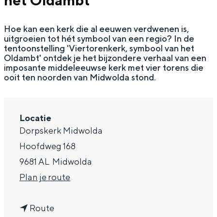
het Oldambt
g
Wat ga jij doen?
e
Hoe kan een kerk die al eeuwen verdwenen is,
Zomerwandelingen in Groningen
uitgroeien tot hét symbool van een regio? In de
Zwemplekken
tentoonstelling 'Viertorenkerk, symbool van het
Oldambt' ontdek je het bijzondere verhaal van een
imposante middeleeuwse kerk met vier torens die
ooit ten noorden van Midwolda stond.
DIT IS GRONINGEN
Locatie
Dorpskerk Midwolda
Hoofdweg 168
9681 AL
Midwolda
n
Plan je route
a
Top 10
bezienswaardigheden
n
a
Route