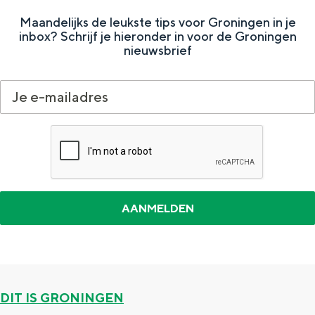
a
n
Maandelijks de leukste tips voor Groningen in je
a
S
inbox? Schrijf je hieronder in voor de Groningen
nieuwsbrief
l
e
:
i
N
t
e
e
d
e
r
l
a
n
d
DIT IS GRONINGEN
s