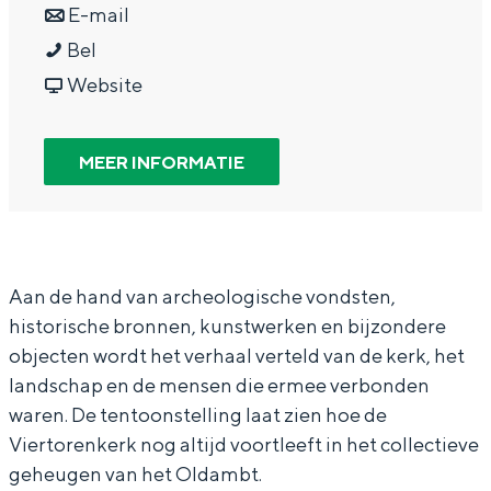
a
n
r
E-mail
In Groningen ligt het allemaal opvallend
dicht bij elkaar. De levendigheid van de
V
a
a
V
Bel
stad, de stilte van een hofje, de
i
r
a
v
i
Website
weidsheid van het ommeland en de
sporen van een eeuwenoud verleden.
e
V
r
a
e
r
i
V
n
r
MEER INFORMATIE
Stad
t
e
i
V
t
Provincie
o
r
e
i
o
Waddenkust
r
t
r
e
r
Natuurgebieden
e
o
t
r
e
Aan de hand van archeologische vondsten,
historische bronnen, kunstwerken en bijzondere
n
r
o
t
n
WAT TE DOEN
objecten wordt het verhaal verteld van de kerk, het
k
e
r
o
k
landschap en de mensen die ermee verbonden
e
n
e
r
e
waren. De tentoonstelling laat zien hoe de
r
k
n
e
r
Viertorenkerk nog altijd voortleeft in het collectieve
k
e
k
n
k
geheugen van het Oldambt.