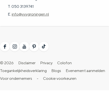
T. 050 3139741
E.
info@vvvgroningen.nl
F
I
Y
P
T
a
n
o
i
i
© 2026
Disclaimer
Privacy
Colofon
c
s
u
n
k
Toegankelijkheidsverklaring
Blogs
Evenement aanmelden
e
t
T
t
T
Voor ondernemers
-
Cookie voorkeuren
b
a
u
e
o
o
g
b
r
k
o
r
e
e
V
k
a
V
s
i