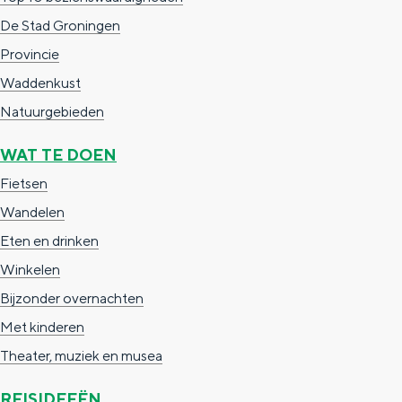
g
g
c
De Stad Groningen
e
e
h
Provincie
t
e
Waddenkust
a
n
Natuurgebieden
a
S
WAT TE DOEN
l
e
Fietsen
:
i
Wandelen
N
t
Eten en drinken
e
e
Winkelen
d
Bijzonder overnachten
e
Met kinderen
r
Theater, muziek en musea
l
a
REISIDEEËN