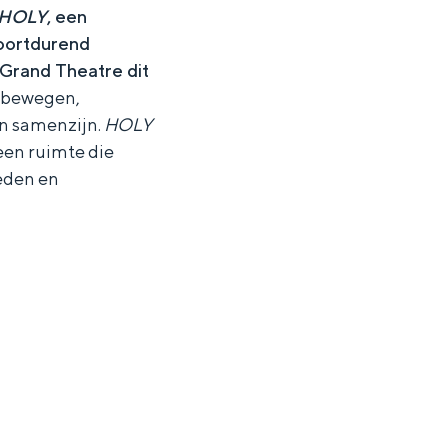
HOLY
, een
 voortdurend
t Grand Theatre dit
e bewegen,
an samenzijn.
HOLY
 een ruimte die
heden en
ten in een iglo van stro: Groningen biedt voor ieder wat wils.