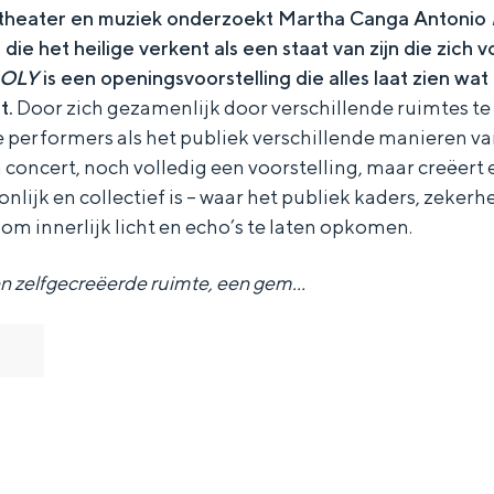
n theater en muziek onderzoekt Martha Canga Antonio
g die het heilige verkent als een staat van zijn die zich
OLY
is een openingsvoorstelling die alles laat zien wa
t.
Door zich gezamenlijk door verschillende ruimtes t
 performers als het publiek verschillende manieren v
n concert, noch volledig een voorstelling, maar creëert
onlijk en collectief is – waar het publiek kaders, zeker
 om innerlijk licht en echo’s te laten opkomen.
n zelfgecreëerde ruimte, een gem…
Bijzonder overnachten
. Van slapen in een voormalige graanzolder van een molen tot overnach