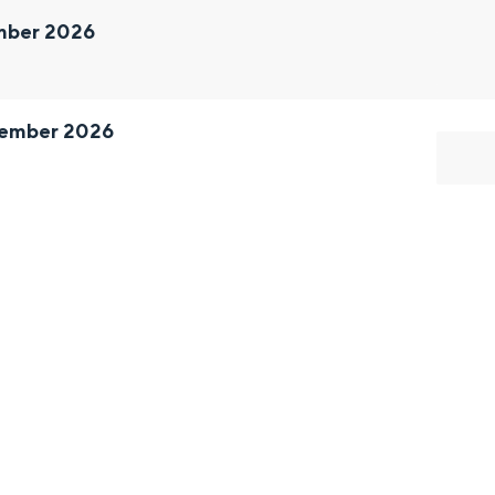
ember 2026
tember 2026
and
n stad