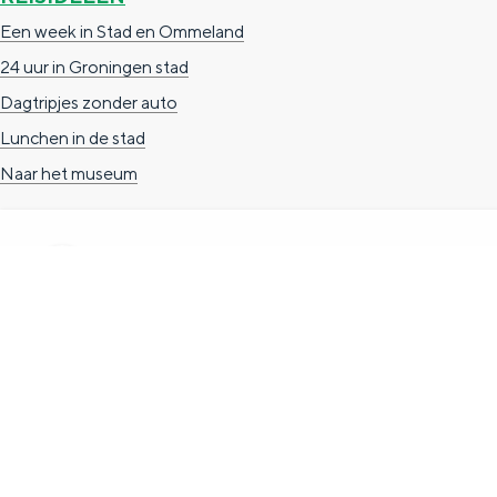
n
Een week in Stad en Ommeland
d
24 uur in Groningen stad
s
Dagtripjes zonder auto
Lunchen in de stad
Naar het museum
TOERISTISCHE INFORMATIE
Groningen Store
Nieuwe Markt 1
(Forum Groningen)
9712 KN Groningen