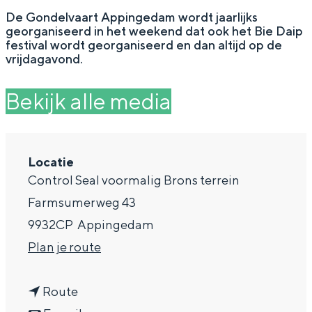
g
Wat ga jij doen?
De Gondelvaart Appingedam wordt jaarlijks
georganiseerd in het weekend dat ook het Bie Daip
e
Zomerwandelingen in Groningen
festival wordt georganiseerd en dan altijd op de
vrijdagavond.
Zwemplekken
Bekijk alle media
DIT IS GRONINGEN
Locatie
Control Seal voormalig Brons terrein
Farmsumerweg 43
9932CP
Appingedam
n
Plan je route
a
Top 10
n
a
Route
bezienswaardigheden