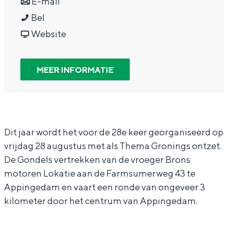
a
n
r
E-mail
In Groningen ligt het allemaal opvallend
G
a
a
G
Bel
dicht bij elkaar. De levendigheid van de
stad, de stilte van een hofje, de
o
r
a
v
o
Website
weidsheid van het ommeland en de
n
G
r
a
n
sporen van een eeuwenoud verleden.
d
o
G
n
d
MEER INFORMATIE
Stad
e
n
o
G
e
Provincie
l
d
n
o
l
Waddenkust
v
e
d
n
v
Natuurgebieden
a
l
e
d
a
Dit jaar wordt het voor de 28e keer georganiseerd op
vrijdag 28 augustus met als Thema Gronings ontzet.
a
v
l
e
a
De Gondels vertrekken van de vroeger Brons
WAT TE DOEN
r
a
v
l
r
motoren Lokatie aan de Farmsumerweg 43 te
t
a
a
v
t
Appingedam en vaart een ronde van ongeveer 3
A
r
a
a
A
kilometer door het centrum van Appingedam.
p
t
r
a
p