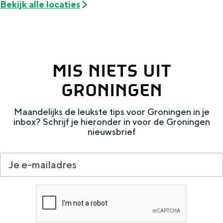
Bekijk alle locaties
De rijkdom van Groningen is haar
veranderlijke landschap. Binen een mum
van tijd sta je vanuit de stad aan de
Waddenzee, midden in het groen of bij
een schattig wierdedorp.
MIS NIETS UIT
Lunchen in de stad
GRONINGEN
Naar het museum
Maandelijks de leukste tips voor Groningen in je
S
n
nl
inbox? Schrijf je hieronder in voor de Groningen
nieuwsbrief
e
l
Nederlands
l
G
G
English
en
Deutsch
de
e
o
e
c
t
h
t
o
e
e
t
n