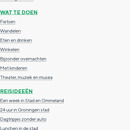
a
n
WAT TE DOEN
a
S
Fietsen
l
e
Wandelen
:
i
Eten en drinken
N
t
Winkelen
e
e
Bijzonder overnachten
d
Met kinderen
e
Theater, muziek en musea
r
l
REISIDEEËN
a
Een week in Stad en Ommeland
n
24 uur in Groningen stad
d
Dagtripjes zonder auto
s
Lunchen in de stad