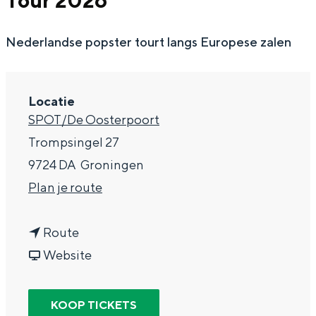
Tour 2026
g
Wat ga jij doen?
e
Nederlandse popster tourt langs Europese zalen
Zomerwandelingen in Groningen
Zwemplekken
Locatie
DIT IS GRONINGEN
SPOT/De Oosterpoort
Trompsingel 27
9724 DA
Groningen
n
Plan je route
a
n
a
Route
a
v
r
Website
a
a
D
Top 10
bezienswaardigheden
r
n
a
KOOP TICKETS