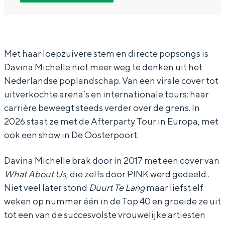
D
D
v
In Groningen ligt het allemaal opvallend
a
a
i
dicht bij elkaar. De levendigheid van de
stad, de stilte van een hofje, de
v
v
n
weidsheid van het ommeland en de
i
i
a
Met haar loepzuivere stem en directe popsongs is
sporen van een eeuwenoud verleden.
Davina Michelle niet meer weg te denken uit het
n
n
M
Stad
Nederlandse poplandschap. Van een virale cover tot
a
a
i
Provincie
uitverkochte arena’s en internationale tours: haar
M
M
c
carrière beweegt steeds verder over de grens. In
Waddenkust
i
i
h
2026 staat ze met de Afterparty Tour in Europa, met
Natuurgebieden
c
c
e
ook een show in De Oosterpoort.
h
h
l
WAT TE DOEN
Davina Michelle brak door in 2017 met een cover van
e
e
l
What About Us
, die zelfs door P!NK werd gedeeld .
l
l
e
Niet veel later stond
Duurt Te Lang
maar liefst elf
l
l
-
weken op nummer één in de Top 40 en groeide ze uit
e
e
A
tot een van de succesvolste vrouwelijke artiesten