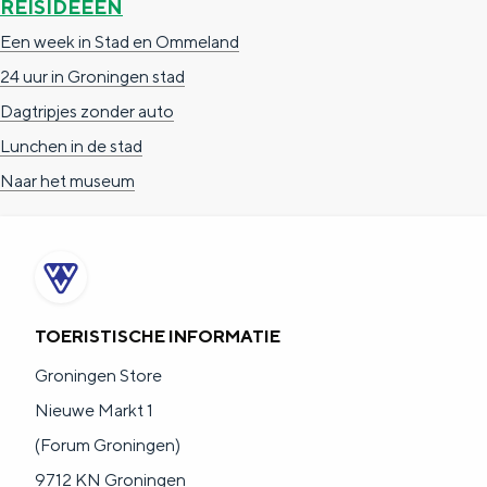
REISIDEEËN
a
n
Een week in Stad en Ommeland
a
S
24 uur in Groningen stad
l
e
Dagtripjes zonder auto
:
i
Lunchen in de stad
N
t
Naar het museum
e
e
d
e
r
l
TOERISTISCHE INFORMATIE
a
Groningen Store
n
Nieuwe Markt 1
d
(Forum Groningen)
s
9712 KN Groningen