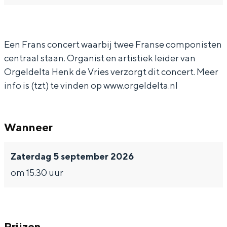
In Groningen ligt het allemaal opvallend
a
C
dicht bij elkaar. De levendigheid van de
r
o
stad, de stilte van een hofje, de
weidsheid van het ommeland en de
Een Frans concert waarbij twee Franse componisten
C
u
sporen van een eeuwenoud verleden.
centraal staan. Organist en artistiek leider van
o
p
Orgeldelta Henk de Vries verzorgt dit concert. Meer
Stad
u
e
info is (tzt) te vinden op www.orgeldelta.nl
Provincie
p
r
e
i
Waddenkust
Wanneer
r
n
Natuurgebieden
i
&
Zaterdag 5 september 2026
n
C
WAT TE DOEN
om 15.30 uur
&
l
C
e
l
r
e
a
Prijzen