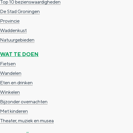
Top 10 bezienswaardigheden
e
h
S
De Stad Groningen
r
e
i
Provincie
t
E
e
Waddenkust
a
n
z
Natuurgebieden
a
g
u
l
l
r
WAT TE DOEN
H
i
d
Fietsen
u
s
e
Wandelen
i
h
u
Eten en drinken
d
p
t
Winkelen
i
a
s
Bijzonder overnachten
g
g
c
Met kinderen
e
e
h
Theater, muziek en musea
t
e