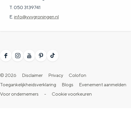
T. 050 3139741
E.
info@vvvgroningen.nl
F
I
Y
P
T
a
n
o
i
i
© 2026
Disclaimer
Privacy
Colofon
c
s
u
n
k
Toegankelijkheidsverklaring
Blogs
Evenement aanmelden
e
t
T
t
T
Voor ondernemers
-
Cookie voorkeuren
b
a
u
e
o
o
g
b
r
k
o
r
e
e
V
k
a
V
s
i