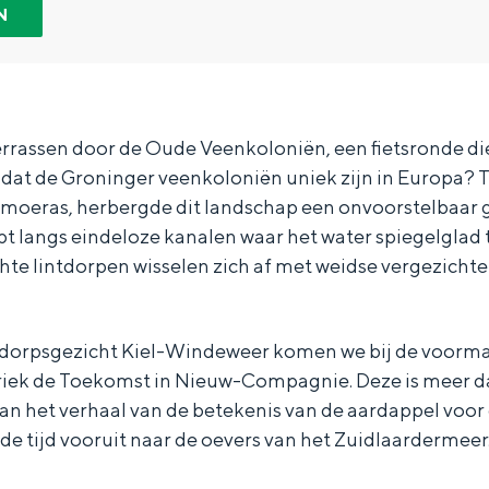
N
verrassen door de Oude Veenkoloniën, een fietsronde die 
je dat de Groninger veenkoloniën uniek zijn in Europa? 
moeras, herbergde dit landschap een onvoorstelbaar
rapt langs eindeloze kanalen waar het water spiegelglad 
chte lintdorpen wisselen zich af met weidse vergezichte
 dorpsgezicht Kiel-Windeweer komen we bij de voorma
ek de Toekomst in Nieuw-Compagnie. Deze is meer da
Bijzonder overnachten
r van het verhaal van de betekenis van de aardappel voor
 de tijd vooruit naar de oevers van het Zuidlaardermeer
. Van slapen in een voormalige graanzolder van een molen tot overnach