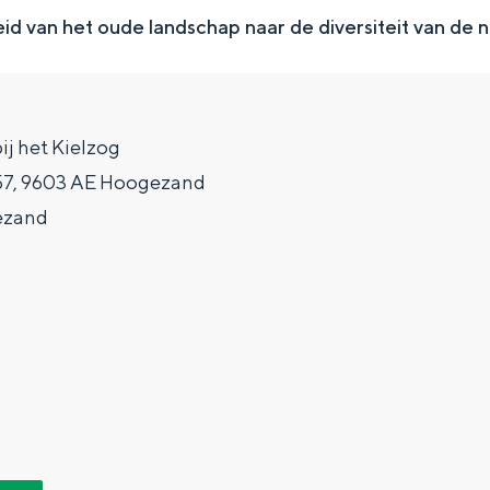
eid van het oude landschap naar de diversiteit van de 
ij het Kielzog
57, 9603 AE Hoogezand
ezand
Top 10 bezienswaardighed
allend dicht bij elkaar. De levendigheid van de stad, de stilte van ee