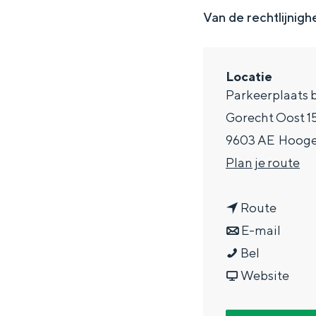
g
Van de rechtlijnigh
e
DIT IS GRONINGEN
Locatie
Parkeerplaats b
Gorecht Oost 1
9603 AE
Hoog
n
Plan je route
a
n
a
Route
a
n
r
E-mail
In Groningen ligt het allemaal opv
F
a
a
F
Bel
eeuwenoud verleden.
i
r
a
v
i
Website
Stad
e
F
r
a
e
Provincie