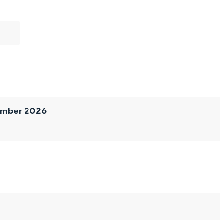
ember 2026
and
n stad