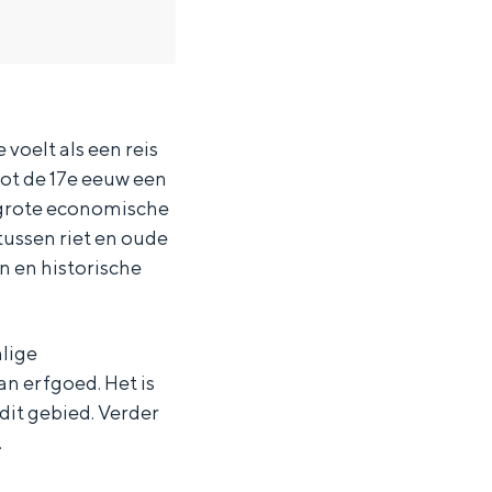
voelt als een reis
Tot de 17e eeuw een
 grote economische
tussen riet en oude
n en historische
lige
n erfgoed. Het is
 dit gebied. Verder
.
ten in een iglo van stro: Groningen biedt voor ieder wat wils.