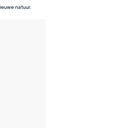
nieuwe natuur.
en
n hofje, de weidsheid van het ommeland en de sporen van een