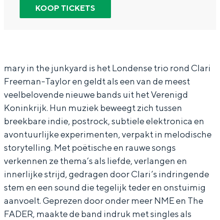
y
M
n
r
KOOP TICKETS
In Groningen ligt het allemaal opvallend
i
a
M
y
dicht bij elkaar. De levendigheid van de
stad, de stilte van een hofje, de
n
r
a
i
weidsheid van het ommeland en de
t
y
r
n
sporen van een eeuwenoud verleden.
h
i
y
t
mary in the junkyard is het Londense trio rond Clari
Stad
Freeman-Taylor en geldt als een van de meest
e
n
i
h
Provincie
veelbelovende nieuwe bands uit het Verenigd
j
t
n
e
Waddenkust
Koninkrijk. Hun muziek beweegt zich tussen
u
h
t
j
breekbare indie, postrock, subtiele elektronica en
Natuurgebieden
n
e
h
u
avontuurlijke experimenten, verpakt in melodische
k
j
e
n
storytelling. Met poëtische en rauwe songs
WAT TE DOEN
verkennen ze thema’s als liefde, verlangen en
y
u
j
k
innerlijke strijd, gedragen door Clari’s indringende
a
n
u
y
stem en een sound die tegelijk teder en onstuimig
r
k
n
a
aanvoelt. Geprezen door onder meer NME en The
d
y
k
r
FADER, maakte de band indruk met singles als