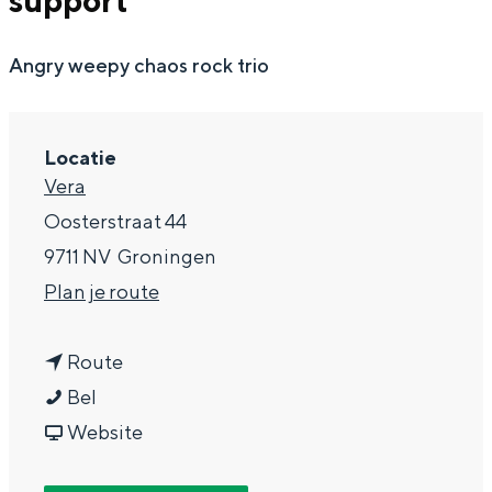
support
g
Wat ga jij doen?
e
Angry weepy chaos rock trio
Zomerwandelingen in Groningen
Zwemplekken
Locatie
DIT IS GRONINGEN
Vera
Oosterstraat 44
9711 NV
Groningen
n
Plan je route
a
n
a
Route
M
a
r
Bel
a
a
v
M
Website
Top 10
bezienswaardigheden
r
r
a
a