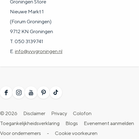
Groningen Store
Nieuwe Markt 1
(Forum Groningen)
9712 KN Groningen
T. 050 3139741
E.
info@vvvgroningen.nl
F
I
Y
P
T
a
n
o
i
i
© 2026
Disclaimer
Privacy
Colofon
c
s
u
n
k
Toegankelijkheidsverklaring
Blogs
Evenement aanmelden
e
t
T
t
T
Voor ondernemers
-
Cookie voorkeuren
b
a
u
e
o