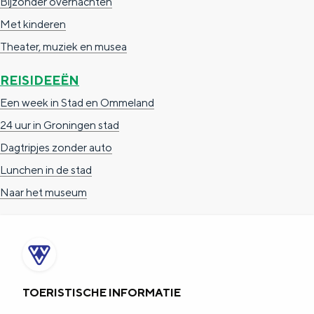
Bijzonder overnachten
s
Met kinderen
l
Theater, muziek en musea
u
i
REISIDEEËN
s
Een week in Stad en Ommeland
24 uur in Groningen stad
Dagtripjes zonder auto
Lunchen in de stad
Naar het museum
TOERISTISCHE INFORMATIE