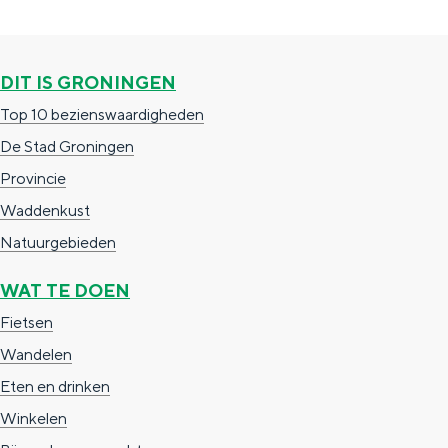
a
e
i
n
g
p
n
d
i
a
g
DIT IS GRONINGEN
e
n
g
:
Top 10 bezienswaardigheden
r
a
i
d
De Stad Groningen
K
n
e
Provincie
o
a
H
Waddenkust
o
u
Natuurgebieden
i
n
j
WAT TE DOEN
s
Fietsen
i
Wandelen
n
Eten en drinken
g
Winkelen
o