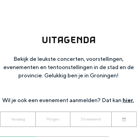
g
Wat ga jij doen?
e
Zomerwandelingen in Groningen
Zwemplekken
UITAGENDA
DIT IS GRONINGEN
Bekijk de leukste concerten, voorstellingen,
evenementen en tentoonstellingen in de stad en de
provincie. Gelukkig ben je in Groningen!
Wil je ook een evenement aanmelden? Dat kan
hier.
W
W
S
Vandaag
Morgen
Dit weekend
Top 10
K
a
o
a
bezienswaardigheden
i
n
r