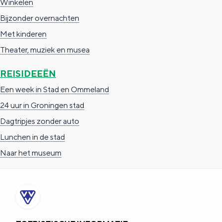
Winkelen
n
Bijzonder overnachten
a
Met kinderen
a
Theater, muziek en musea
r
REISIDEEËN
Een week in Stad en Ommeland
24 uur in Groningen stad
Dagtripjes zonder auto
Lunchen in de stad
Naar het museum