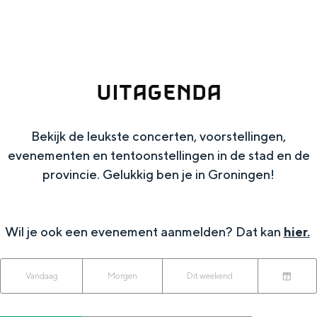
g
Wat ga jij doen?
e
Zomerwandelingen in Groningen
Zwemplekken
UITAGENDA
DIT IS GRONINGEN
Bekijk de leukste concerten, voorstellingen,
evenementen en tentoonstellingen in de stad en de
provincie. Gelukkig ben je in Groningen!
Wil je ook een evenement aanmelden? Dat kan
hier.
W
W
S
Vandaag
Morgen
Dit weekend
Top 10
K
a
o
a
bezienswaardigheden
i
n
r