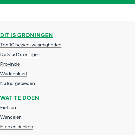
a
d
n
g
e
h
i
p
o
n
a
u
DIT IS GRONINGEN
a
g
t
Top 10 bezienswaardigheden
i
z
De Stad Groningen
n
a
Provincie
a
a
Waddenkust
g
Natuurgebieden
-
WAT TE DOEN
m
Fietsen
o
Wandelen
l
Eten en drinken
e