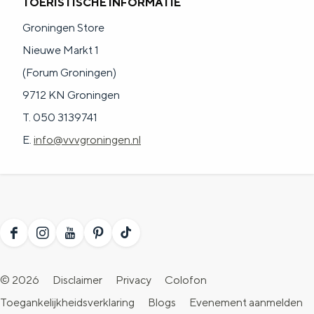
TOERISTISCHE INFORMATIE
Groningen Store
Nieuwe Markt 1
(Forum Groningen)
9712 KN Groningen
T. 050 3139741
E.
info@vvvgroningen.nl
F
I
Y
P
T
a
n
o
i
i
© 2026
Disclaimer
Privacy
Colofon
c
s
u
n
k
Toegankelijkheidsverklaring
Blogs
Evenement aanmelden
e
t
T
t
T