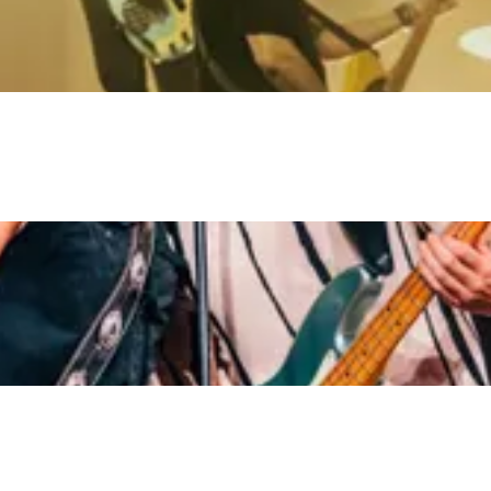
and
n stad