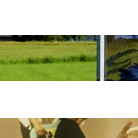
Bijzonder overnachten
. Van slapen in een voormalige graanzolder van een molen tot overnach