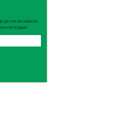
k zijn om de website
akkoord te gaan.
zomervakantie. Wat ga jij doen?