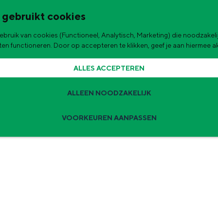
 gebruikt cookies
bruik van cookies (Functioneel, Analytisch, Marketing) die noodzakelij
de stad
aten functioneren. Door op accepteren te klikken, geef je aan hiermee 
ALLES ACCEPTEREN
ALLEEN NOODZAKELIJK
VOORKEUREN AANPASSEN
Zomervakantie tips
 zijn de leukste uitjes voor kinderen in Stad en Ommeland voor deze 
ingen