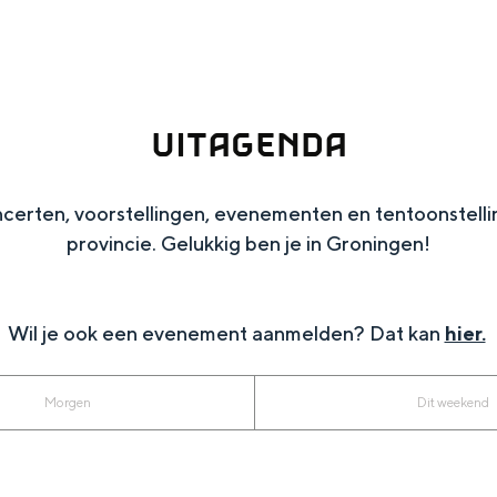
UITAGENDA
ncerten, voorstellingen, evenementen en tentoonstelli
provincie. Gelukkig ben je in Groningen!
Wil je ook een evenement aanmelden? Dat kan
hier.
Top 10 bezienswaardighed
allend dicht bij elkaar. De levendigheid van de stad, de stilte van ee
Morgen
Dit weekend