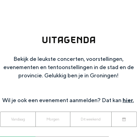
g
Wat ga jij doen?
e
Zomerwandelingen in Groningen
Zwemplekken
UITAGENDA
DIT IS GRONINGEN
Bekijk de leukste concerten, voorstellingen,
evenementen en tentoonstellingen in de stad en de
provincie. Gelukkig ben je in Groningen!
Wil je ook een evenement aanmelden? Dat kan
hier.
W
W
S
Vandaag
Morgen
Dit weekend
Top 10
K
a
o
a
bezienswaardigheden
i
n
r