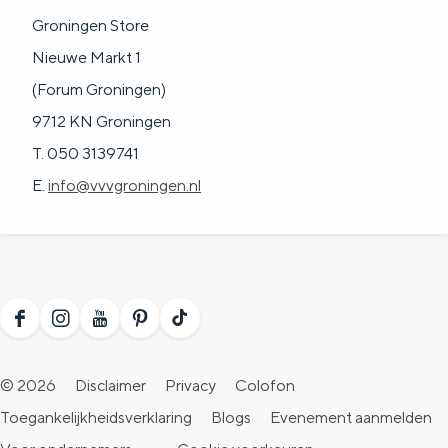
e
Groningen Store
r
Nieuwe Markt 1
b
(Forum Groningen)
o
9712 KN Groningen
r
T. 050 3139741
k
E.
info@vvvgroningen.nl
F
I
Y
P
T
a
n
o
i
i
© 2026
Disclaimer
Privacy
Colofon
c
s
u
n
k
Toegankelijkheidsverklaring
Blogs
Evenement aanmelden
e
t
T
t
T