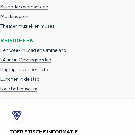
e
Bijzonder overnachten
n
Met kinderen
t
Theater, muziek en musea
r
REISIDEEËN
u
Een week in Stad en Ommeland
m
24 uur in Groningen stad
K
Dagtripjes zonder auto
a
Lunchen in de stad
m
Naar het museum
p
W
e
s
t
TOERISTISCHE INFORMATIE