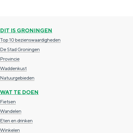
-
a
e
b
H
g
p
a
e
i
a
c
DIT IS GRONINGEN
r
n
g
h
Top 10 bezienswaardigheden
i
a
i
t
De Stad Groningen
n
n
&
Provincie
n
a
A
Waddenkust
e
m
Natuurgebieden
r
b
i
WAT TE DOEN
i
n
Fietsen
t
g
Wandelen
i
s
Eten en drinken
e
c
Winkelen