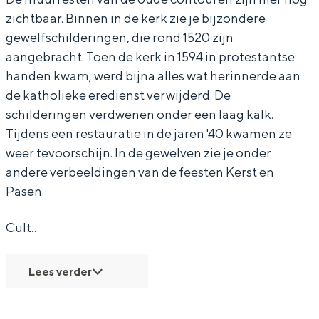
a
a
m
zichtbaar. Binnen in de kerk zie je bijzondere
r
r
e
gewelfschilderingen, die rond 1520 zijn
m
m
r
aangebracht. Toen de kerk in 1594 in protestantse
e
e
w
handen kwam, werd bijna alles wat herinnerde aan
Bijzonder overnachten
de katholieke eredienst verwijderd. De
r
r
o
Overnachten was nog nooit zo leuk. Van
schilderingen verdwenen onder een laag kalk.
w
w
l
slapen in een voormalige graanzolder
Tijdens een restauratie in de jaren '40 kwamen ze
van een molen tot overnachten in een
o
o
d
weer tevoorschijn. In de gewelven zie je onder
iglo van stro: Groningen biedt voor ieder
l
l
e
andere verbeeldingen van de feesten Kerst en
wat wils.
d
d
Pasen.
Fietsen
e
e
Wandelen
Cult…
Eten & drinken
Lees verder
Winkelen
Overnachten