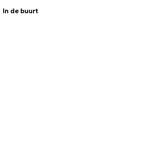
Met kinderen
In de buurt
Theater, muziek en musea
REISIDEEËN
Een week in Stad en Ommeland
Een dag op pad in Groningen stad
Dagtripjes zonder auto