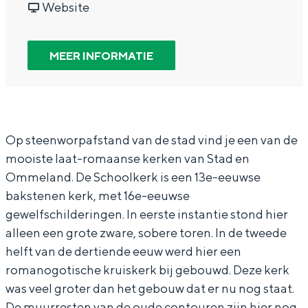
a
v
r
Website
In Groningen ligt het allemaal opvallend
dicht bij elkaar. De levendigheid van de
a
a
S
stad, de stilte van een hofje, de
r
n
c
MEER INFORMATIE
weidsheid van het ommeland en de
S
S
h
sporen van een eeuwenoud verleden.
c
c
o
Stad
h
h
o
Provincie
o
o
l
Op steenworpafstand van de stad vind je een van de
Waddenkust
mooiste laat-romaanse kerken van Stad en
o
o
k
Natuurgebieden
Ommeland. De Schoolkerk is een 13e-eeuwse
l
l
e
bakstenen kerk, met 16e-eeuwse
k
k
r
gewelfschilderingen. In eerste instantie stond hier
WAT TE DOEN
e
e
k
alleen een grote zware, sobere toren. In de tweede
r
r
G
helft van de dertiende eeuw werd hier een
romanogotische kruiskerk bij gebouwd. Deze kerk
k
k
a
was veel groter dan het gebouw dat er nu nog staat.
G
G
r
De muurresten van de oude contouren zijn hier nog