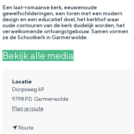
g
Wat ga jij doen?
Een laat-romaanse kerk, eeuwenoude
gewelfschilderingen, een toren met een modern
e
Zomerwandelingen in Groningen
design en een educatief doel, het kerkhof waar
oude contouren van de kerk duidelijk worden, het
Zwemplekken
verwelkomende ontvangstgebouw. Samen vormen
ze de Schoolkerk in Garmerwolde.
DIT IS GRONINGEN
Bekijk alle media
Locatie
Dorpsweg 69
9798 PD
Garmerwolde
n
Plan je route
a
Top 10
bezienswaardigheden
n
a
Route