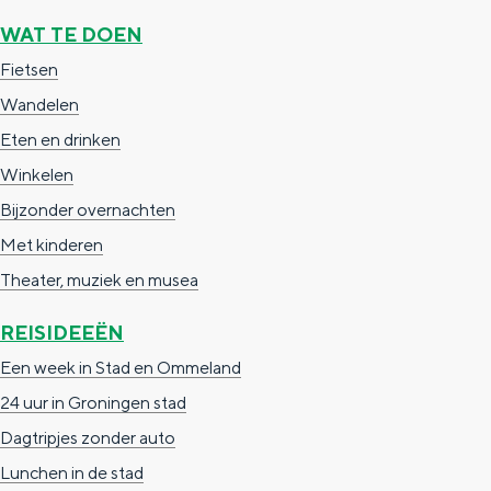
a
n
WAT TE DOEN
a
S
Fietsen
l
e
Wandelen
:
i
Eten en drinken
N
t
Winkelen
e
e
Bijzonder overnachten
d
Met kinderen
e
Theater, muziek en musea
r
l
REISIDEEËN
a
Een week in Stad en Ommeland
n
24 uur in Groningen stad
d
Dagtripjes zonder auto
s
Lunchen in de stad