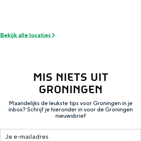
De rijkdom van Groningen is haar
veranderlijke landschap. Binen een mum
van tijd sta je vanuit de stad aan de
Waddenzee, midden in het groen of bij
een schattig wierdedorp.
Bekijk alle locaties
Lunchen in de stad
Naar het museum
MIS NIETS UIT
S
n
nl
e
l
Nederlands
GRONINGEN
l
G
G
English
en
Deutsch
de
Maandelijks de leukste tips voor Groningen in je
e
o
e
inbox? Schrijf je hieronder in voor de Groningen
c
t
h
nieuwsbrief
t
o
e
e
t
n