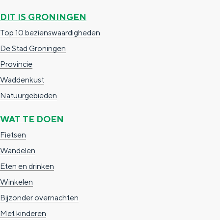
b
n
a
n
DIT IS GRONINGEN
e
a
g
S
Top 10 bezienswaardigheden
g
i
i
De Stad Groningen
o
n
e
Provincie
n
a
b
Waddenkust
e
Natuurgebieden
r
WAT TE DOEN
t
Fietsen
N
Wandelen
i
Eten en drinken
x
Winkelen
Bijzonder overnachten
Met kinderen