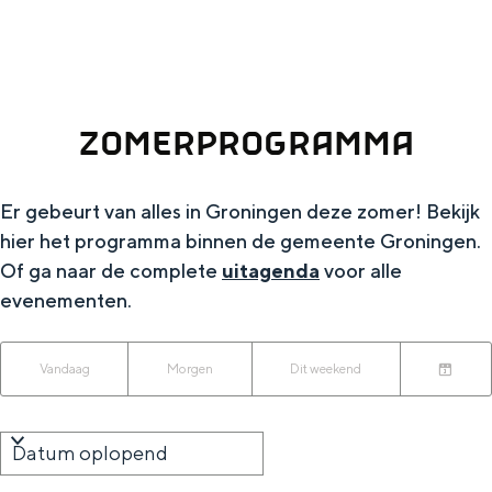
g
Wat ga jij doen?
e
Zomerwandelingen in Groningen
Zwemplekken
ZOMERPROGRAMMA
DIT IS GRONINGEN
Er gebeurt van alles in Groningen deze zomer! Bekijk
hier het programma binnen de gemeente Groningen.
Of ga naar de complete
uitagenda
voor alle
evenementen.
W
W
S
Vandaag
Morgen
Dit weekend
K
a
o
a
i
n
r
t
Top 10
e
n
t
bezienswaardigheden
z
s