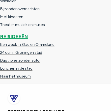
Winkelen
Fietsen
Bijzonder overnachten
Wandelen
Met kinderen
Eten & drinken
Theater, muziek en musea
Winkelen
Overnachten
REISIDEEËN
Met kinderen
Een week in Stad en Ommeland
24 uur in Groningen stad
Theater, muziek en musea
Dagtripjes zonder auto
Lunchen in de stad
REISIDEEËN
Naar het museum
Een week in Stad en Ommel
Een dag op pad in Groninge