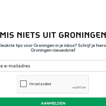
MIS NIETS UIT GRONINGE
leukste tips voor Groningen in je inbox? Schrijf je hier
Groningen nieuwsbrief
Top 10 bezienswaardighed
allend dicht bij elkaar. De levendigheid van de stad, de stilte van ee