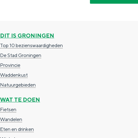
Waddenkust
Natuurgebieden
DIT IS GRONINGEN
WAT TE DOEN
Top 10 bezienswaardigheden
De Stad Groningen
Provincie
Waddenkust
Natuurgebieden
WAT TE DOEN
Fietsen
Wandelen
Overnachten was nog nooit zo leuk
Eten en drinken