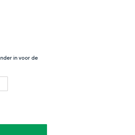
N
onder in voor de
en
n hofje, de weidsheid van het ommeland en de sporen van een