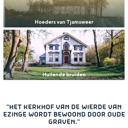
i
d
s
e
Hoeders van Tjamsweer
r
H
LUISTEREN
s
u
v
i
a
l
n
e
T
Huilende bruiden
n
j
LUISTEREN
d
a
e
m
"HET KERKHOF VAN DE WIERDE VAN
b
s
EZINGE WORDT BEWOOND DOOR OUDE
r
w
GRAVEN."
u
e