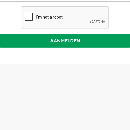
Top 10 bezienswaardigheden
De Stad Groningen
Provincie
Waddenkust