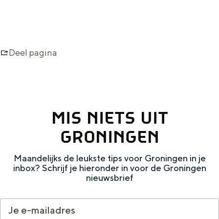
d
a
Sellingen
S
e
Deel pagina
l
l
i
n
MIS NIETS UIT
g
GRONINGEN
e
n
Maandelijks de leukste tips voor Groningen in je
inbox? Schrijf je hieronder in voor de Groningen
nieuwsbrief