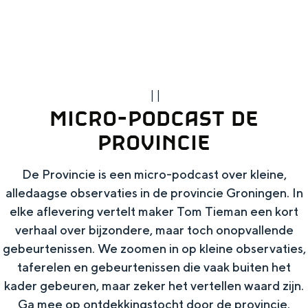
g
Wat ga jij doen?
e
Zomerwandelingen in Groningen
Zwemplekken
|
|
DIT IS GRONINGEN
MICRO-PODCAST DE
PROVINCIE
De Provincie is een micro-podcast over kleine,
alledaagse observaties in de provincie Groningen. In
elke aflevering vertelt maker Tom Tieman een kort
verhaal over bijzondere, maar toch onopvallende
gebeurtenissen. We zoomen in op kleine observaties,
taferelen en gebeurtenissen die vaak buiten het
Top 10
kader gebeuren, maar zeker het vertellen waard zijn.
bezienswaardigheden
Ga mee op ontdekkingstocht door de provincie.