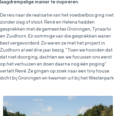
laagdrempelige manier te inspireren.
In Groningen ligt het allemaal opvallend
dicht bij elkaar. De levendigheid van de
De reis naar de realisatie van het voedselbos ging niet
stad, de stilte van een hofje, de
zonder slag of stoot. René en Helena hadden
weidsheid van het ommeland en de
sporen van een eeuwenoud verleden.
gesprekken met de gemeentes Groningen, Tynaarlo
en Zuidhorn. En sommige van die gesprekken waren
Stad
best vergevorderd. Zo waren ze met het project in
Provincie
Zuidhorn al wel drie jaar bezig. “Toen we hoorden dat
Waddenkust
dat niet doorging, dachten we: we focussen ons eerst
op het verhuizen en doen daarna nog één poging”
Natuurgebieden
vertelt René. Ze gingen op zoek naar een tiny house
dicht bij Groningen en kwamen uit bij het Westerpark.
WAT TE DOEN