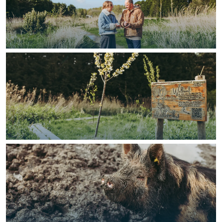
Bijzonder overnachten
Overnachten was nog nooit zo leuk. Van
slapen in een voormalige graanzolder
van een molen tot overnachten in een
iglo van stro: Groningen biedt voor ieder
wat wils.
Fietsen
Wandelen
Eten & drinken
Winkelen
Overnachten