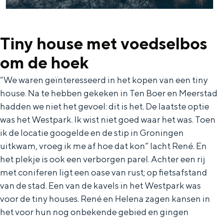
Met kinderen
Theater, muziek en musea
Tiny house met voedselbos
REISIDEEËN
om de hoek
Een week in Stad en Ommeland
“We waren geïnteresseerd in het kopen van een tiny
Een dag op pad in Groningen stad
house. Na te hebben gekeken in Ten Boer en Meerstad
hadden we niet het gevoel: dit is het. De laatste optie
was het Westpark. Ik wist niet goed waar het was. Toen
ik de locatie googelde en de stip in Groningen
uitkwam, vroeg ik me af hoe dat kon” lacht René. En
het plekje is ook een verborgen parel. Achter een rij
met coniferen ligt een oase van rust; op fietsafstand
van de stad. Een van de kavels in het Westpark was
voor de tiny houses. René en Helena zagen kansen in
Dagtripjes zonder auto
het voor hun nog onbekende gebied en gingen