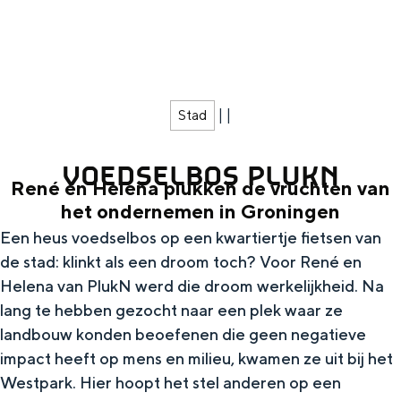
g
Wat ga jij doen?
e
Zomerwandelingen in Groningen
Zwemplekken
|
|
Stad
DIT IS GRONINGEN
VOEDSELBOS PLUKN
René en Helena plukken de vruchten van
het ondernemen in Groningen
Een heus voedselbos op een kwartiertje fietsen van
de stad: klinkt als een droom toch? Voor René en
Helena van PlukN werd die droom werkelijkheid. Na
lang te hebben gezocht naar een plek waar ze
landbouw konden beoefenen die geen negatieve
Top 10
impact heeft op mens en milieu, kwamen ze uit bij het
bezienswaardigheden
Westpark. Hier hoopt het stel anderen op een