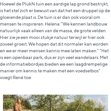
a
n
Hoewel de PlukN tuin een aardige lap grond bestrijkt,
is het stel zich er bewust van dat het een druppel op de
a
S
gloeiende plaat is. De tuin is er dan ook vooral om
l
e
mensen te inspireren. Helena: “We kennen landbouw
:
i
natuurlijk vaak alleen van de massa, de grote velden.
N
t
Hier zie je een mooi stukje natuur terwijl er hier ook
e
e
zoveel groeit. We hopen dat dit normaler kan worden
en we er meer mensen kennis mee laten maken.” “Het
d
is een openbaar park, dus er zijn veel wandelaars. Met
e
de informatiebordjes bieden we een laagdrempelige
r
manier om kennis te maken met een voedselbos”
l
voegt René toe.
a
n
d
s