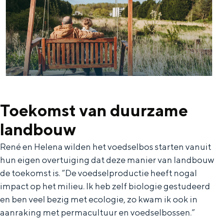
e
h
S
r
e
i
t
E
e
a
n
z
a
g
u
l
l
r
H
i
d
Toekomst van duurzame
u
s
e
landbouw
i
h
u
René en Helena wilden het voedselbos starten vanuit
d
p
t
hun eigen overtuiging dat deze manier van landbouw
i
a
s
de toekomst is. “De voedselproductie heeft nogal
g
g
c
impact op het milieu. Ik heb zelf biologie gestudeerd
e
e
h
en ben veel bezig met ecologie, zo kwam ik ook in
t
e
aanraking met permacultuur en voedselbossen.”