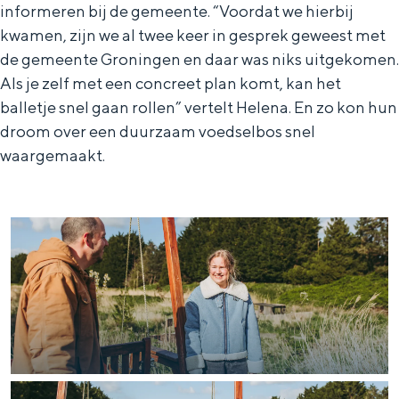
De rijkdom van Groningen is haar
informeren bij de gemeente. “Voordat we hierbij
veranderlijke landschap. Binen een mum
kwamen, zijn we al twee keer in gesprek geweest met
van tijd sta je vanuit de stad aan de
de gemeente Groningen en daar was niks uitgekomen.
Waddenzee, midden in het groen of bij
Als je zelf met een concreet plan komt, kan het
een schattig wierdedorp.
balletje snel gaan rollen” vertelt Helena. En zo kon hun
Lunchen in de stad
droom over een duurzaam voedselbos snel
Naar het museum
waargemaakt.
S
n
nl
e
l
Nederlands
l
G
G
English
en
Deutsch
de
e
o
e
c
t
h
t
o
e
e
t
n