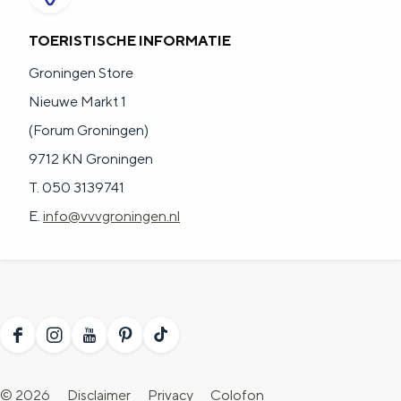
TOERISTISCHE INFORMATIE
Groningen Store
Nieuwe Markt 1
(Forum Groningen)
9712 KN Groningen
T. 050 3139741
E.
info@vvvgroningen.nl
F
I
Y
P
T
a
n
o
i
i
© 2026
Disclaimer
Privacy
Colofon