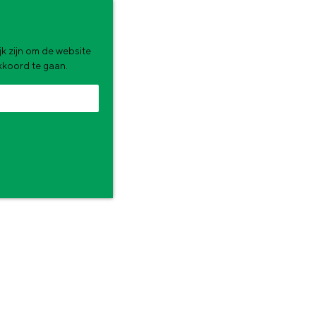
k zijn om de website
akkoord te gaan.
zomervakantie. Wat ga jij doen?