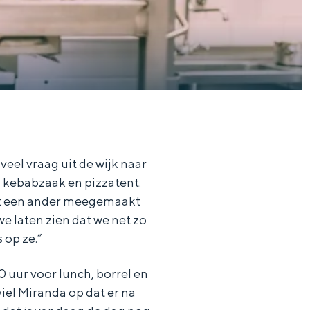
veel vraag uit de wijk naar
n kebabzaak en pizzatent.
het een ander meegemaakt
e laten zien dat we net zo
 op ze.”
0 uur voor lunch, borrel en
 viel Miranda op dat er na