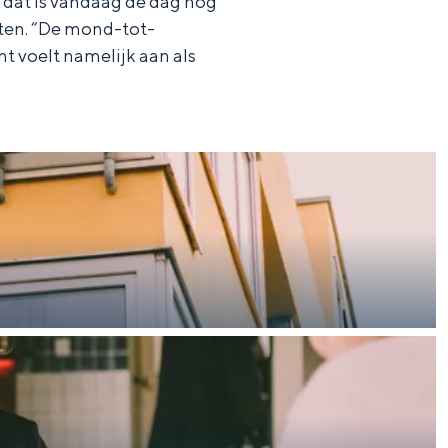
 dat is vandaag de dag nog
hten. “De mond-tot-
t voelt namelijk aan als
aan de Waddenzee, midden in het groen of bij een schattig