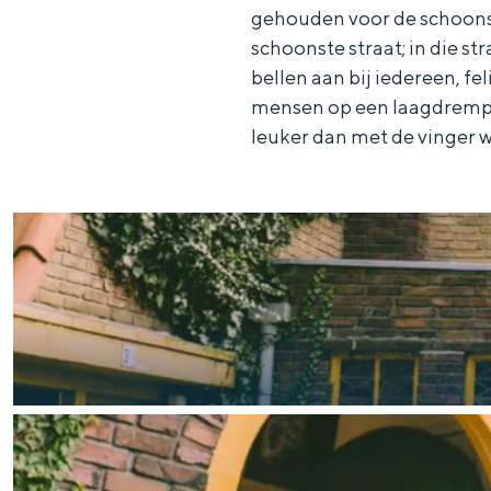
gehouden voor de schoons
g
g
c
schoonste straat; in die 
e
e
h
bellen aan bij iedereen, fe
t
e
mensen op een laagdrempel
a
n
leuker dan met de vinger w
a
S
l
e
:
i
N
t
e
e
d
e
r
l
a