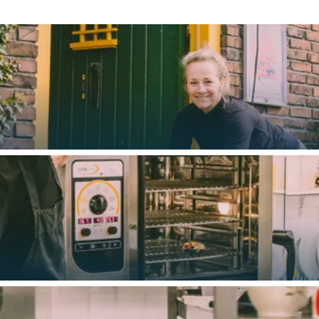
Bijzonder overnachten
. Van slapen in een voormalige graanzolder van een molen tot overnach