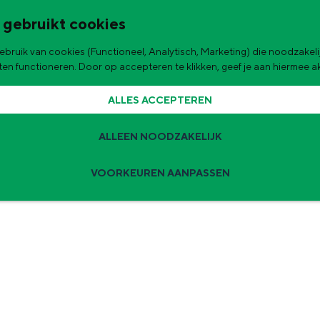
 gebruikt cookies
bruik van cookies (Functioneel, Analytisch, Marketing) die noodzakelij
de stad
aten functioneren. Door op accepteren te klikken, geef je aan hiermee 
ALLES ACCEPTEREN
ALLEEN NOODZAKELIJK
VOORKEUREN AANPASSEN
Zomervakantie tips
 zijn de leukste uitjes voor kinderen in Stad en Ommeland voor deze 
ingen