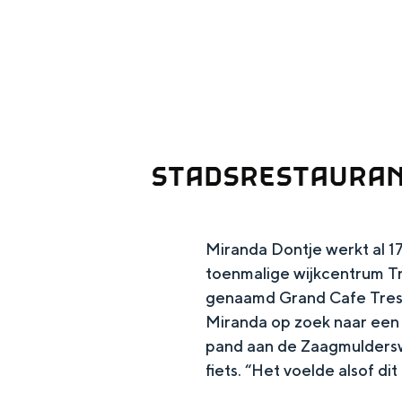
g
e
DIT IS GRONINGEN
STADSRESTAURANT
Miranda Dontje werkt al 17 
toenmalige wijkcentrum Tr
genaamd Grand Cafe Tresl
In Groningen ligt het allemaal opv
Miranda op zoek naar een 
eeuwenoud verleden.
pand aan de Zaagmuldersweg
Stad
fiets. “Het voelde alsof dit
Provincie