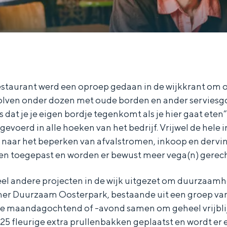
estaurant werd een oproep gedaan in de wijkkrant om o
dolven onder dozen met oude borden en ander serviesg
 dat je je eigen bordje tegenkomt als je hier gaat eten”
evoerd in alle hoeken van het bedrijf. Vrijwel de hele 
 naar het beperken van afvalstromen, inkoop en derving.
en toegepast en worden er bewust meer vega(n) gere
el andere projecten in de wijk uitgezet om duurzaamhe
er Duurzaam Oosterpark, bestaande uit een groep van
e maandagochtend of -avond samen om geheel vrijblij
25 fleurige extra prullenbakken geplaatst en wordt er e