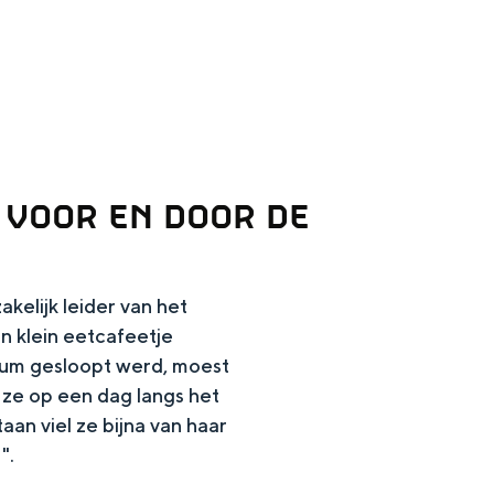
 VOOR EN DOOR DE
kelijk leider van het
en
n klein eetcafeetje
rum gesloopt werd, moest
n hofje, de weidsheid van het ommeland en de sporen van een
ze op een dag langs het
an viel ze bijna van haar
".