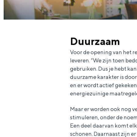
c
t
h
t
o
e
e
t
n
e
h
S
Duurzaam
r
e
i
Voor de opening van het r
t
E
e
leveren. “We zijn toen be
a
n
z
gebruiken. Dus je hebt kans
a
g
u
duurzame karakter is doorg
en er wordt actief gekeken
l
l
r
energiezuinige maatregel
H
i
d
u
s
e
Maar er worden ook nog ve
i
h
u
stimuleren, onder de noem
d
Een deel daarvan komt elk
p
t
schonen. Daarnaast zijn er 
i
a
s