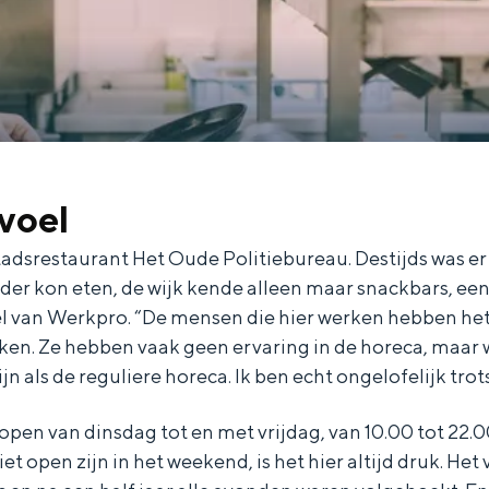
voel
tadsrestaurant Het Oude Politiebureau. Destijds was er 
der kon eten, de wijk kende alleen maar snackbars, ee
eel van Werkpro. “De mensen die hier werken hebben 
and
en. Ze hebben vaak geen ervaring in de horeca, maar w
n stad
ijn als de reguliere horeca. Ik ben echt ongelofelijk trots
open van dinsdag tot en met vrijdag, van 10.00 tot 22.0
et open zijn in het weekend, is het hier altijd druk. Het