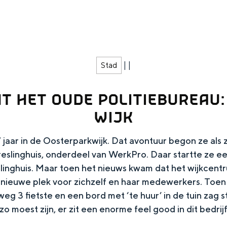
|
|
Stad
 HET OUDE POLITIEBUREAU:
WIJK
jaar in de Oosterparkwijk. Dat avontuur begon ze als za
Top 10 bezienswaardighed
eslinghuis, onderdeel van WerkPro. Daar startte ze ee
inghuis. Maar toen het nieuws kwam dat het wijkcent
allend dicht bij elkaar. De levendigheid van de stad, de stilte van ee
nieuwe plek voor zichzelf en haar medewerkers. Toen 
 3 fietste en een bord met ‘te huur’ in de tuin zag sta
 zo moest zijn, er zit een enorme feel good in dit bedrijf