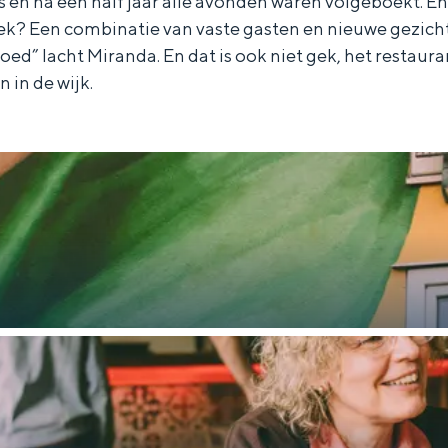
 en na een half jaar alle avonden waren volgeboekt. En
liek? Een combinatie van vaste gasten en nieuwe gezic
d” lacht Miranda. En dat is ook niet gek, het restauran
 in de wijk.
Dagtripjes zonder auto
veranderlijke landschap. Binen een mum van tijd sta je vanuit de stad 