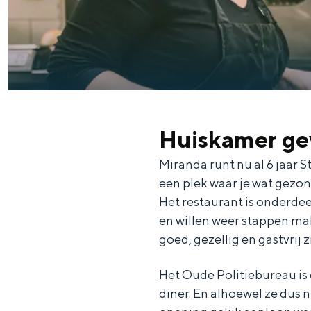
Fietsen
Wandelen
Eten & drinken
Winkelen
Overnachten
Met kinderen
Huiskamer ge
Theater, muziek en musea
Miranda runt nu al 6 jaar S
een plek waar je wat gezon
REISIDEEËN
Het restaurant is onderd
Een week in Stad en Ommel
en willen weer stappen mak
Een dag op pad in Groninge
goed, gezellig en gastvrij z
Het Oude Politiebureau is 
diner. En alhoewel ze dus ni