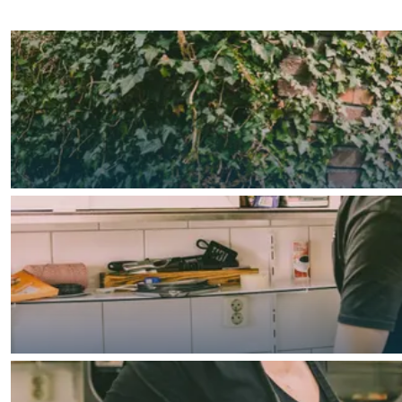
Waddenkust
Natuurgebieden
WAT TE DOEN
Overnachten was nog nooit zo leuk