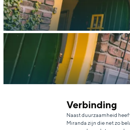
n
d
s
Verbinding
Naast duurzaamheid heeft H
Miranda zijn die net zo be